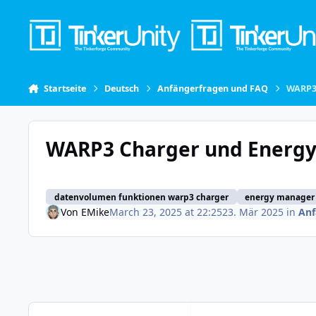
Skip to content
Startseite
Deutsch
Anfängerfragen und FAQ
WARP3 
WARP3 Charger und Energy
datenvolumen funktionen warp3 charger
energy manager 
Von
EMike
March 23, 2025 at 22:25
23. Mär 2025
in
Anf