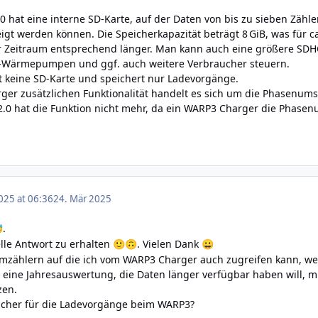
 hat eine interne SD-Karte, auf der Daten von bis zu sieben Zähle
gt werden können. Die Speicherkapazität beträgt 8 GiB, was für ca.
er Zeitraum entsprechend länger. Man kann auch eine größere SD
-Wärmepumpen und ggf. auch weitere Verbraucher steuern.
 keine SD-Karte und speichert nur Ladevorgänge.
ger zusätzlichen Funktionalität handelt es sich um die Phasenums
2.0 hat die Funktion nicht mehr, da ein WARP3 Charger die Phasenu
025 at 06:36
24. Mär 2025
.

elle Antwort zu erhalten
. Vielen Dank
🙂
🙃
😀
romzählern auf die ich vom WARP3 Charger auch zugreifen kann, we
r eine Jahresauswertung, die Daten länger verfügbar haben will, m
zen.
eicher für die Ladevorgänge beim WARP3?