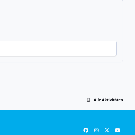
Alle Aktivitäten
f
i
x
y