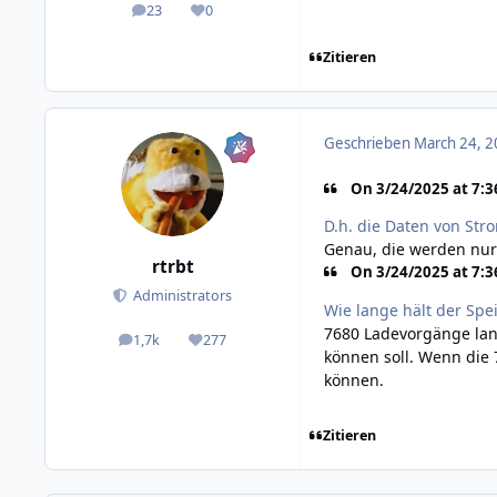
23
0
posts
Reputation
Zitieren
Geschrieben
March 24, 2
On 3/24/2025 at 7:3
D.h. die Daten von St
Genau, die werden nur
rtrbt
On 3/24/2025 at 7:3
Administrators
Wie lange hält der Sp
7680 Ladevorgänge lang
1,7k
277
posts
Reputation
können soll. Wenn die
können.
Zitieren