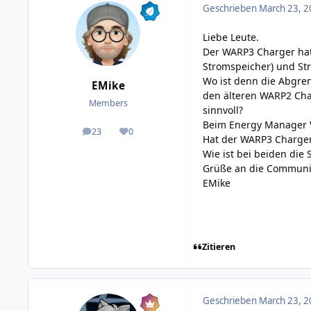
Geschrieben
March 23, 2
Liebe Leute.
Der WARP3 Charger hat
Stromspeicher) und St
Wo ist denn die Abgre
EMike
den älteren WARP2 Cha
Members
sinnvoll?
Beim Energy Manager V
23
0
posts
Reputation
Hat der WARP3 Charger
Wie ist bei beiden die 
Grüße an die Commun
EMike
Zitieren
Geschrieben
March 23, 2