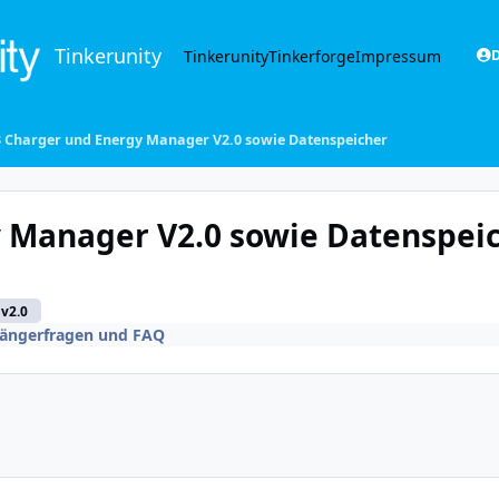
Tinkerunity
Tinkerunity
Tinkerforge
Impressum
D
Charger und Energy Manager V2.0 sowie Datenspeicher
 Manager V2.0 sowie Datenspei
v2.0
ängerfragen und FAQ