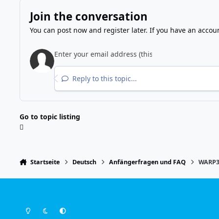
Join the conversation
You can post now and register later. If you have an accou
Reply to this topic...
Go to topic listing
Startseite
Deutsch
Anfängerfragen und FAQ
WARP3 
Light Mode
Dark Mode
System Preference