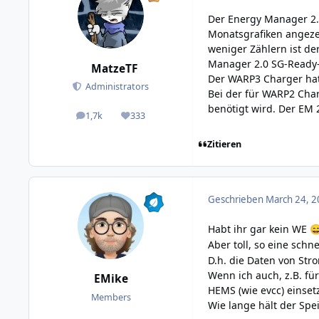
Der Energy Manager 2.0
Monatsgrafiken angezei
weniger Zählern ist d
Manager 2.0 SG-Ready
MatzeTF
Der WARP3 Charger hat
Administrators
Bei der für WARP2 Char
benötigt wird. Der EM 
1,7k
333
posts
Reputation
Zitieren
Geschrieben
March 24, 2
Habt ihr gar kein WE

Aber toll, so eine schn
D.h. die Daten von St
Wenn ich auch, z.B. fü
EMike
HEMS (wie evcc) einset
Members
Wie lange hält der Sp