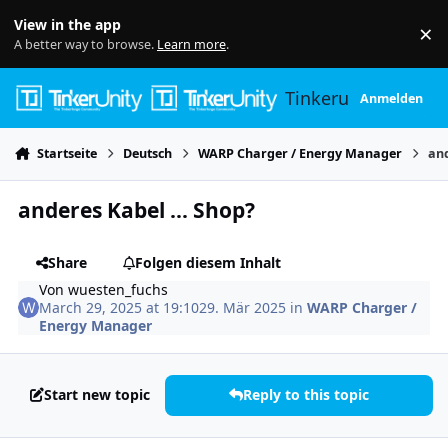
Skip to content
View in the app
×
Di
A better way to browse.
Learn more
.
Tinkerunity
Anmelden
Startseite
Deutsch
WARP Charger / Energy Manager
and
anderes Kabel ... Shop?
Share
Folgen diesem Inhalt
Von
wuesten_fuchs
March 29, 2025 at 19:10
29. Mär 2025
in
WARP Charger /
Energy Manager
Start new topic
Reply to this topic
Author stats