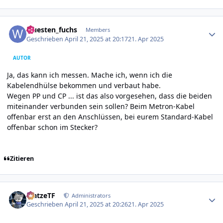
Author stats
wuesten_fuchs
Members
Geschrieben
April 21, 2025 at 20:17
21. Apr 2025
AUTOR
Ja, das kann ich messen. Mache ich, wenn ich die
Kabelendhülse bekommen und verbaut habe.
Wegen PP und CP ... ist das also vorgesehen, dass die beiden
miteinander verbunden sein sollen? Beim Metron-Kabel
offenbar erst an den Anschlüssen, bei eurem Standard-Kabel
offenbar schon im Stecker?
Zitieren
Author stats
MatzeTF
Administrators
Geschrieben
April 21, 2025 at 20:26
21. Apr 2025