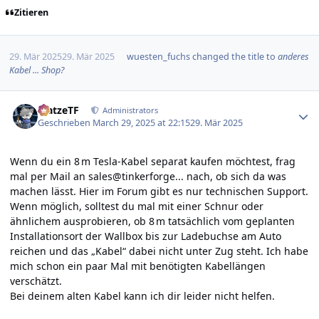
Zitieren
29. Mär 2025
29. Mär 2025
wuesten_fuchs
changed the title to
anderes
Kabel ... Shop?
Author stats
MatzeTF
Administrators
Geschrieben
March 29, 2025 at 22:15
29. Mär 2025
Wenn du ein 8 m Tesla-Kabel separat kaufen möchtest, frag
mal per Mail an sales@tinkerforge... nach, ob sich da was
machen lässt. Hier im Forum gibt es nur technischen Support.
Wenn möglich, solltest du mal mit einer Schnur oder
ähnlichem ausprobieren, ob 8 m tatsächlich vom geplanten
Installationsort der Wallbox bis zur Ladebuchse am Auto
reichen und das „Kabel“ dabei nicht unter Zug steht. Ich habe
mich schon ein paar Mal mit benötigten Kabellängen
verschätzt.
Bei deinem alten Kabel kann ich dir leider nicht helfen.