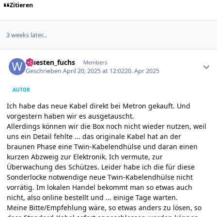
Zitieren
3 weeks later...
Author stats
wuesten_fuchs
Members
Geschrieben
April 20, 2025 at 12:02
20. Apr 2025
AUTOR
Ich habe das neue Kabel direkt bei Metron gekauft. Und
vorgestern haben wir es ausgetauscht.
Allerdings können wir die Box noch nicht wieder nutzen, weil
uns ein Detail fehlte ... das originale Kabel hat an der
braunen Phase eine Twin-Kabelendhülse und daran einen
kurzen Abzweig zur Elektronik. Ich vermute, zur
Überwachung des Schützes. Leider habe ich die für diese
Sonderlocke notwendige neue Twin-Kabelendhülse nicht
vorrätig. Im lokalen Handel bekommt man so etwas auch
nicht, also online bestellt und ... einige Tage warten.
Meine Bitte/Empfehlung wäre, so etwas anders zu lösen, so