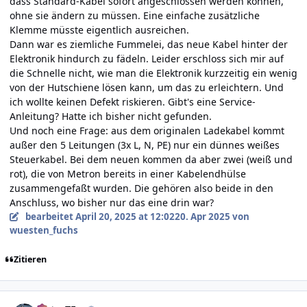
dass Standard-Kabel sofort angeschlossen werden können,
ohne sie ändern zu müssen. Eine einfache zusätzliche
Klemme müsste eigentlich ausreichen.
Dann war es ziemliche Fummelei, das neue Kabel hinter der
Elektronik hindurch zu fädeln. Leider erschloss sich mir auf
die Schnelle nicht, wie man die Elektronik kurzzeitig ein wenig
von der Hutschiene lösen kann, um das zu erleichtern. Und
ich wollte keinen Defekt riskieren. Gibt's eine Service-
Anleitung? Hatte ich bisher nicht gefunden.
Und noch eine Frage: aus dem originalen Ladekabel kommt
außer den 5 Leitungen (3x L, N, PE) nur ein dünnes weißes
Steuerkabel. Bei dem neuen kommen da aber zwei (weiß und
rot), die von Metron bereits in einer Kabelendhülse
zusammengefaßt wurden. Die gehören also beide in den
Anschluss, wo bisher nur das eine drin war?
bearbeitet
April 20, 2025 at 12:02
20. Apr 2025
von
wuesten_fuchs
Zitieren
Author stats