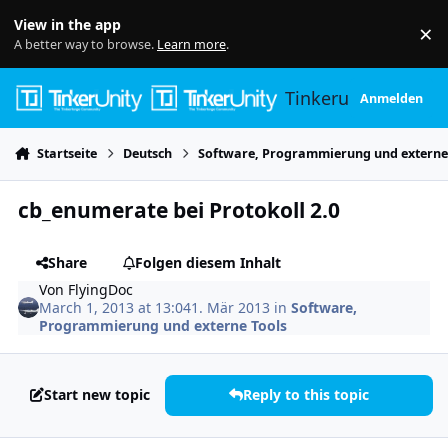
Skip to content
View in the app
×
Di
A better way to browse.
Learn more
.
Tinkerunity
Anmelden
Startseite
Deutsch
Software, Programmierung und externe
cb_enumerate bei Protokoll 2.0
Share
Folgen diesem Inhalt
Von
FlyingDoc
March 1, 2013 at 13:04
1. Mär 2013
in
Software,
Programmierung und externe Tools
Start new topic
Reply to this topic
Author stats