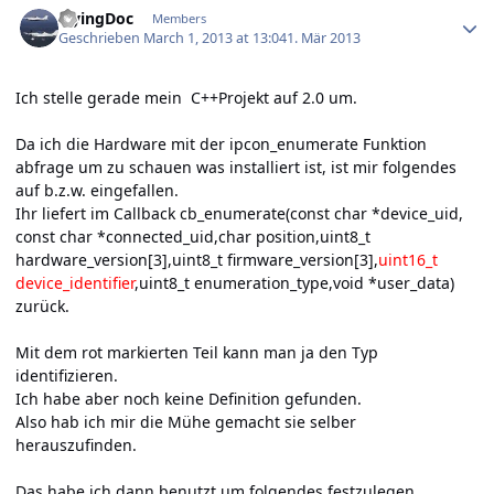
FlyingDoc
Members
Geschrieben
March 1, 2013 at 13:04
1. Mär 2013
Ich stelle gerade mein C++Projekt auf 2.0 um.
Da ich die Hardware mit der ipcon_enumerate Funktion
abfrage um zu schauen was installiert ist, ist mir folgendes
auf b.z.w. eingefallen.
Ihr liefert im Callback cb_enumerate(const char *device_uid,
const char *connected_uid,char position,uint8_t
hardware_version[3],uint8_t firmware_version[3],
uint16_t
device_identifier
,uint8_t enumeration_type,void *user_data)
zurück.
Mit dem rot markierten Teil kann man ja den Typ
identifizieren.
Ich habe aber noch keine Definition gefunden.
Also hab ich mir die Mühe gemacht sie selber
herauszufinden.
Das habe ich dann benutzt um folgendes festzulegen.