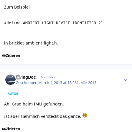
Zum Beispiel
#define AMBIENT_LIGHT_DEVICE_IDENTIFIER 21
in bricklet_ambient_light.h.
Zitieren
Author stats
FlyingDoc
Members
Geschrieben
March 1, 2013 at 13:28
1. Mär 2013
AUTOR
Ah. Grad beim IMU gefunden.
Ist aber ziehmlich versteckt das ganze.
Zitieren