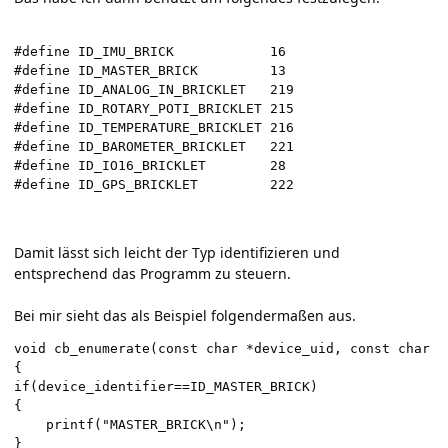
#define ID_IMU_BRICK			16

#define ID_MASTER_BRICK			13

#define ID_ANALOG_IN_BRICKLET	219

#define ID_ROTARY_POTI_BRICKLET	215

#define ID_TEMPERATURE_BRICKLET	216

#define ID_BAROMETER_BRICKLET	221

#define ID_IO16_BRICKLET		28	

Damit lässt sich leicht der Typ identifizieren und
entsprechend das Programm zu steuern.
Bei mir sieht das als Beispiel folgendermaßen aus.
void cb_enumerate(const char *device_uid, const char *
{

if(device_identifier==ID_MASTER_BRICK)

{

	printf("MASTER_BRICK\n");

}
