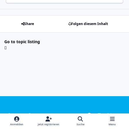
Share
Folgen diesem Inhalt
Go to topic listing
Light Mode
Dark Mode
System Preference
f
i
x
y
a
n
o
Sprachen
Design
Datenschutzerklärung
Kontakt
Anmelden
Jetzt registrieren
Suche
Menu
c
s
u