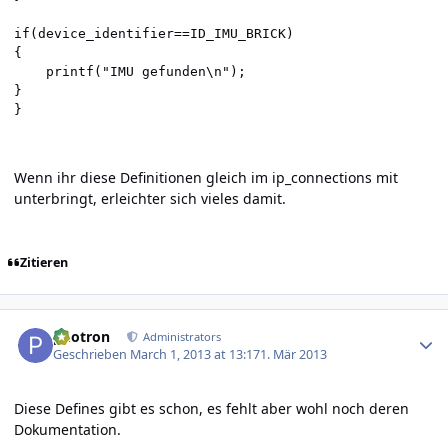
if(device_identifier==ID_IMU_BRICK)

{

	printf("IMU gefunden\n");

}

Wenn ihr diese Definitionen gleich im ip_connections mit
unterbringt, erleichter sich vieles damit.
Zitieren
Author stats
photron
Administrators
Geschrieben
March 1, 2013 at 13:17
1. Mär 2013
Diese Defines gibt es schon, es fehlt aber wohl noch deren
Dokumentation.