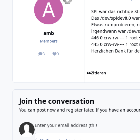
SPI war das richtige St
Das /dev/spidev
0
.0 war
Etwas rumprobieren, ne
irgendwann war /dev/sp
amb
446 0 crw-rw---- 1 root 
Members
445 0 crw-rw---- 1 root
Herzlichen Dank für de
3
0
posts
Reputation
Zitieren
Join the conversation
You can post now and register later. If you have an accou