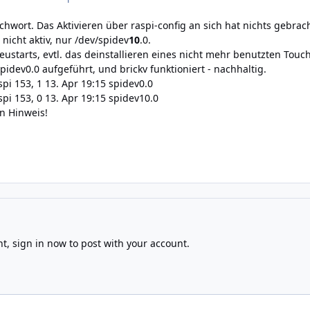
ichwort. Das Aktivieren über raspi-config an sich hat nichts gebrach
 nicht aktiv, nur /dev/spidev
10
.0.
ustarts, evtl. das deinstallieren eines nicht mehr benutzten Touch
idev0.0 aufgeführt, und brickv funktioniert - nachhaltig.
spi 153, 1 13. Apr 19:15 spidev0.0
 spi 153, 0 13. Apr 19:15 spidev10.0
n Hinweis!
nt,
sign in now
to post with your account.