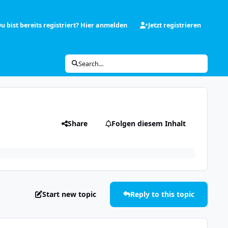
u bist bereits registriert? Hier anmelden
Jetzt registrieren
Search...
Share
Folgen diesem Inhalt
Start new topic
Reply to this topic