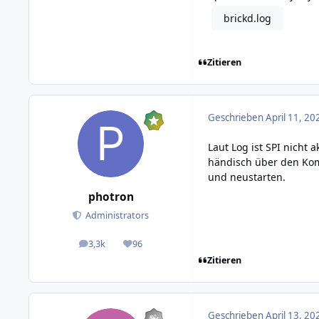
brickd.log
Zitieren
Geschrieben
April 11, 20
Laut Log ist SPI nicht 
händisch über den Komm
und neustarten.
photron
Administrators
3,3k
96
posts
Reputation
Zitieren
Geschrieben
April 13, 20