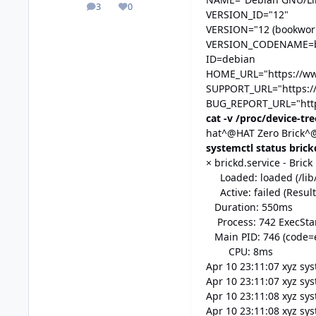
3
0
posts
Reputation
VERSION_ID="12"
VERSION="12 (bookwor
VERSION_CODENAME=
ID=debian
HOME_URL="https://ww
SUPPORT_URL="https:/
BUG_REPORT_URL="http
cat -v /proc/device-tr
hat^@HAT Zero Brick
systemctl status brick
× brickd.service - Bri
Loaded: loaded (/lib/s
Active: failed (Result
Duration: 550ms
Process: 742 ExecStar
Main PID: 746 (code=e
CPU: 8ms
Apr 10 23:11:07 xyz sys
Apr 10 23:11:07 xyz sys
Apr 10 23:11:08 xyz sy
Apr 10 23:11:08 xyz syst