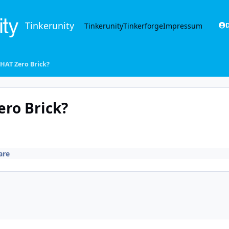
Tinkerunity
Tinkerunity
Tinkerforge
Impressum
D
HAT Zero Brick?
ero Brick?
are