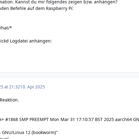
mation. Kannst du mir folgendes zeigen bzw. anhängen?
nden Befehle auf dem Raspberry Pi:
/hat/*
rickd Logdatei anhängen:
25 at 21:32
10. Apr 2025
Reaktion.
16k+ #1868 SMP PREEMPT Mon Mar 31 17:10:57 BST 2025 aarch64 G
GNU/Linux 12 (bookworm)"
nux"