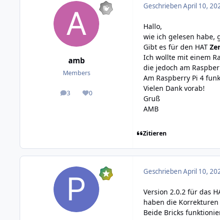
Geschrieben
April 10, 20
Hallo,
wie ich gelesen habe, 
Gibt es für den HAT
Ze
Ich wollte mit einem Ra
amb
die jedoch am Raspberry
Members
Am Raspberry Pi 4 funkt
Vielen Dank vorab!
3
0
posts
Reputation
Gruß
AMB
Zitieren
Geschrieben
April 10, 20
Version 2.0.2 für das H
haben die Korrekturen 
Beide Bricks funktioni