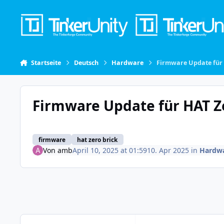
Skip to content
Startseite
Deutsch
Hardware
Firmware Update für 
Firmware Update für HAT Z
firmware
hat zero brick
Von
amb
April 10, 2025 at 01:59
10. Apr 2025
in
Hardw