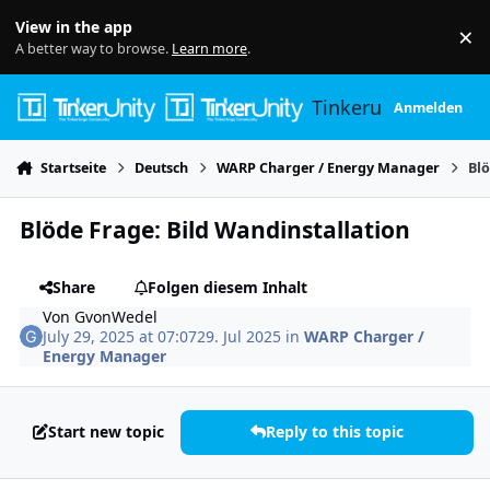
Skip to content
View in the app
×
Di
A better way to browse.
Learn more
.
Tinkerunity
Anmelden
Startseite
Deutsch
WARP Charger / Energy Manager
Blö
Blöde Frage: Bild Wandinstallation
Share
Folgen diesem Inhalt
Von
GvonWedel
July 29, 2025 at 07:07
29. Jul 2025
in
WARP Charger /
Energy Manager
Start new topic
Reply to this topic
Author stats