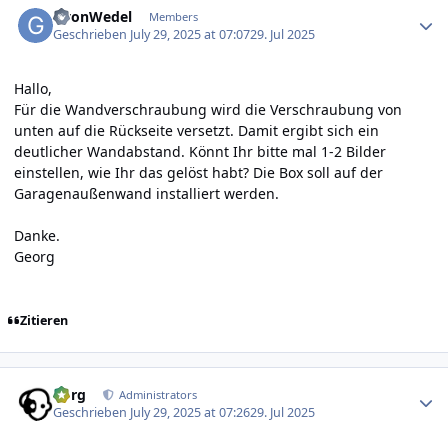
GvonWedel
Members
Geschrieben
July 29, 2025 at 07:07
29. Jul 2025
Hallo,
Für die Wandverschraubung wird die Verschraubung von
unten auf die Rückseite versetzt. Damit ergibt sich ein
deutlicher Wandabstand. Könnt Ihr bitte mal 1-2 Bilder
einstellen, wie Ihr das gelöst habt? Die Box soll auf der
Garagenaußenwand installiert werden.
Danke.
Georg
Zitieren
Author stats
borg
Administrators
Geschrieben
July 29, 2025 at 07:26
29. Jul 2025