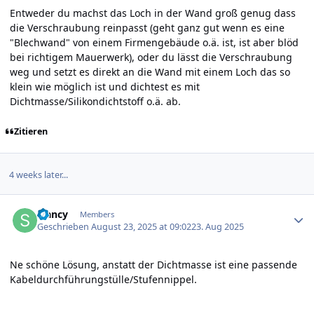
Entweder du machst das Loch in der Wand groß genug dass
die Verschraubung reinpasst (geht ganz gut wenn es eine
"Blechwand" von einem Firmengebäude o.ä. ist, ist aber blöd
bei richtigem Mauerwerk), oder du lässt die Verschraubung
weg und setzt es direkt an die Wand mit einem Loch das so
klein wie möglich ist und dichtest es mit
Dichtmasse/Silikondichtstoff o.ä. ab.
Zitieren
4 weeks later...
Author stats
sfancy
Members
Geschrieben
August 23, 2025 at 09:02
23. Aug 2025
Ne schöne Lösung, anstatt der Dichtmasse ist eine passende
Kabeldurchführungstülle/Stufennippel.