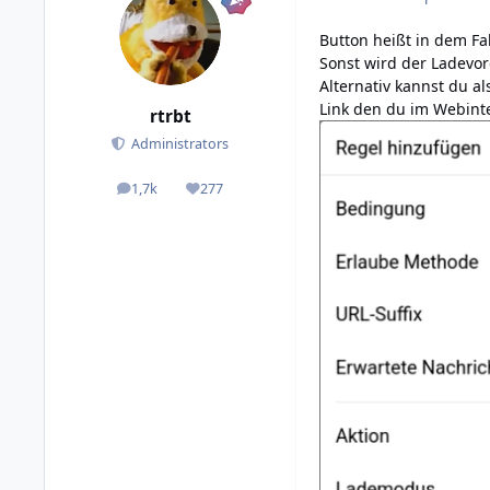
Button heißt in dem Fal
Sonst wird der Ladevo
Alternativ kannst du a
Link den du im Webinte
rtrbt
Administrators
1,7k
277
posts
Reputation