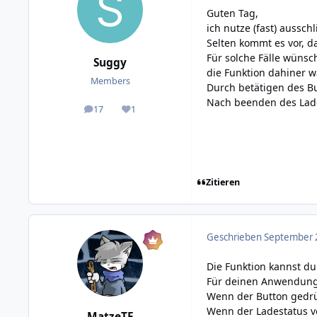
Guten Tag,
ich nutze (fast) aussch
Selten kommt es vor, d
Für solche Fälle wünsc
Suggy
die Funktion dahiner w
Members
Durch betätigen des Bu
Nach beenden des Lade
17
1
posts
Reputation
Zitieren
Geschrieben
September 2
Die Funktion kannst du
Für deinen Anwendungs
Wenn der Button gedrüc
Wenn der Ladestatus v
MatzeTF