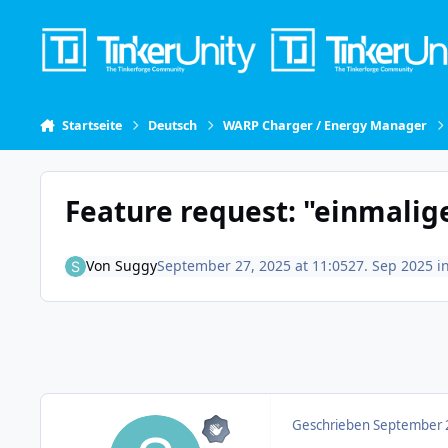
Skip to content
Startseite
Deutsch
WARP Charger / Energy Manager
Feature request: "einmalig
Von
Suggy
September 27, 2025 at 11:05
27. Sep 2025
i
Geschrieben
September 2