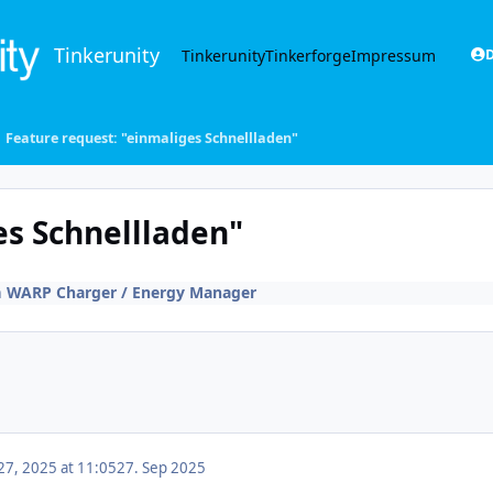
Tinkerunity
Tinkerunity
Tinkerforge
Impressum
D
Feature request: "einmaliges Schnellladen"
es Schnellladen"
n
WARP Charger / Energy Manager
7, 2025 at 11:05
27. Sep 2025