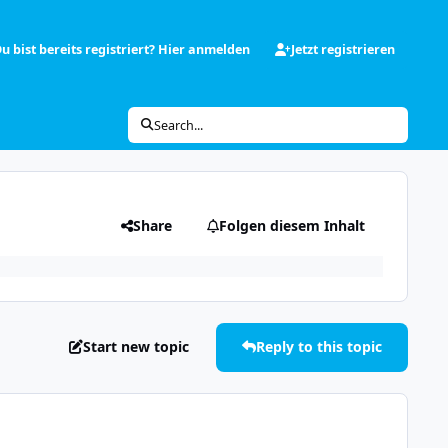
u bist bereits registriert? Hier anmelden
Jetzt registrieren
Search...
Share
Folgen diesem Inhalt
Start new topic
Reply to this topic