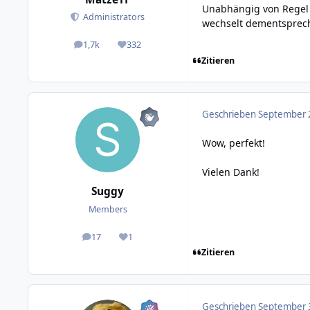
Unabhängig von Regel 
Administrators
wechselt dementsprec
1,7k
332
posts
Reputation
Zitieren
Geschrieben
September 2
Wow, perfekt!
Vielen Dank!
Suggy
Members
17
1
posts
Reputation
Zitieren
Geschrieben
September 3