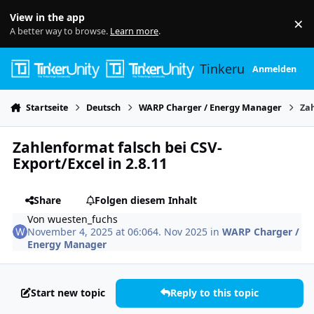
Skip to content
View in the app
×
Di
A better way to browse.
Learn more
.
Tinkerunity
Anmelden
Startseite
Deutsch
WARP Charger / Energy Manager
Zah
Zahlenformat falsch bei CSV-
Export/Excel in 2.8.11
Share
Folgen diesem Inhalt
Von
wuesten_fuchs
November 4, 2025 at 06:06
4. Nov 2025
in
WARP Charger /
Energy Manager
Start new topic
Reply to this topic