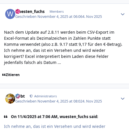
Author stats
wuesten_fuchs
Members
Geschrieben
November 4, 2025 at 06:06
4. Nov 2025
Nach dem Update auf 2.8.11 werden beim CSV-Export im
Excel-Format als Dezimalzeichen in Zahlen Punkte statt
Komma verwendet (also z.B. 9.17 statt 9,17 für den €-Betrag).
Ich nehme an, das ist ein Versehen und wird wieder
korrigiert? Excel interpretiert beim Laden diese Felder
jedenfalls falsch als Datum ...
Zitieren
Author stats
rtrbt
Administrators
Geschrieben
November 4, 2025 at 08:02
4. Nov 2025
On 11/4/2025 at 7:06 AM, wuesten_fuchs said:
Ich nehme an, das ist ein Versehen und wird wieder