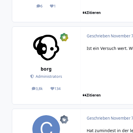
6
1
posts
Reputation
Zitieren
Geschrieben
November 7,
Ist ein Versuch wert. W
borg
Administrators
3,8k
134
posts
Reputation
Zitieren
Geschrieben
November 7,
Hat zumindest in der l