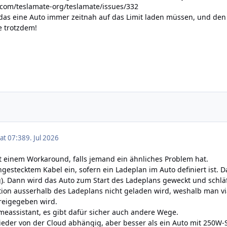
.com/teslamate-org/teslamate/issues/332
das eine Auto immer zeitnah auf das Limit laden müssen, und den
e trotzdem!
 at 07:38
9. Jul 2026
 einem Workaround, falls jemand ein ähnliches Problem hat.
ngestecktem Kabel ein, sofern ein Ladeplan im Auto definiert ist. Da
g). Dann wird das Auto zum Start des Ladeplans geweckt und schläf
ion ausserhalb des Ladeplans nicht geladen wird, weshalb man vi
reigegeben wird.
omeassistant, es gibt dafür sicher auch andere Wege.
ieder von der Cloud abhängig, aber besser als ein Auto mit 250W