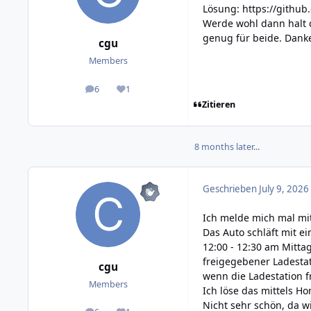
Lösung:
https://github
Werde wohl dann halt 
genug für beide. Dank
cgu
Members
6
1
posts
Reputation
Zitieren
8 months later...
Geschrieben
July 9, 2026
Ich melde mich mal mit
Das Auto schläft mit ei
12:00 - 12:30 am Mitta
freigegebener Ladestat
cgu
wenn die Ladestation f
Members
Ich löse das mittels H
Nicht sehr schön, da w