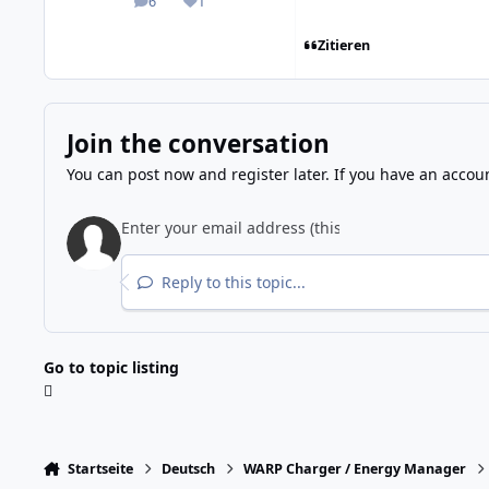
6
1
posts
Reputation
Zitieren
Join the conversation
You can post now and register later. If you have an accou
Reply to this topic...
Go to topic listing
Startseite
Deutsch
WARP Charger / Energy Manager