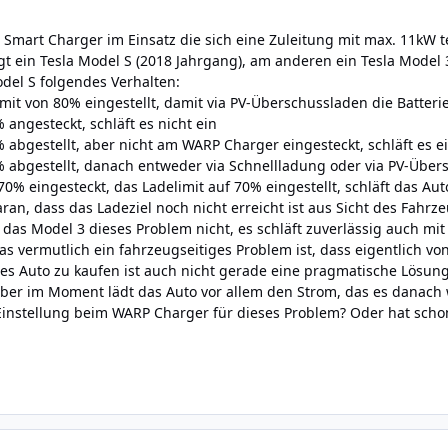
 Smart Charger im Einsatz die sich eine Zuleitung mit max. 11kW tei
 ein Tesla Model S (2018 Jahrgang), am anderen ein Tesla Model 3
del S folgendes Verhalten:
imit von 80% eingestellt, damit via PV-Überschussladen die Batteri
angesteckt, schläft es nicht ein
 abgestellt, aber nicht am WARP Charger eingesteckt, schläft es e
 abgestellt, danach entweder via Schnellladung oder via PV-Übers
70% eingesteckt, das Ladelimit auf 70% eingestellt, schläft das Aut
 daran, dass das Ladeziel noch nicht erreicht ist aus Sicht des Fahr
das Model 3 dieses Problem nicht, es schläft zuverlässig auch mit 
das vermutlich ein fahrzeugseitiges Problem ist, dass eigentlich v
ues Auto zu kaufen ist auch nicht gerade eine pragmatische Lösun
ber im Moment lädt das Auto vor allem den Strom, das es danach wie
 Einstellung beim WARP Charger für dieses Problem? Oder hat sch