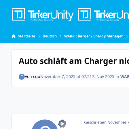
Skip to content
Startseite
Deutsch
WARP Charger / Energy Manager
Auto schläft am Charger ni
Von
cgu
November 7, 2025 at 07:21
7. Nov 2025
in
WAR
Geschrieben
November 7,