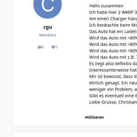
Hallo zusammen
Ich habe hier 2 WARP 3
Am einen Charger hängt
Ich beobachte beim Mo
cgu
Das Auto hat ein Ladel
Members
Wird das Auto mit <80% 
Wird das Auto mit <80%
6
1
posts
Reputation
Wird das Auto mit <80%
Wird das Auto mit z.B. 
Es liegt also definitiv
Interessanterweise hat 
Mir ist bewusst, dass 
ehrlich gesagt. Ein ne
weniger ein Problem, a
Gibt es eventuell eine
Liebe Grüsse, Christian
Zitieren