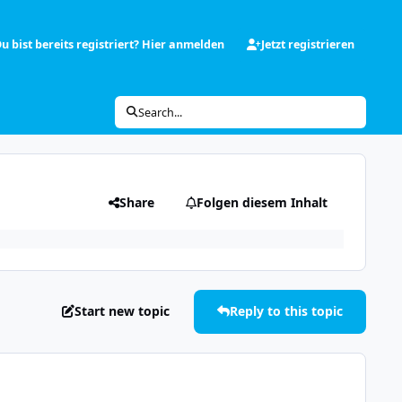
u bist bereits registriert? Hier anmelden
Jetzt registrieren
Search...
Share
Folgen diesem Inhalt
Start new topic
Reply to this topic