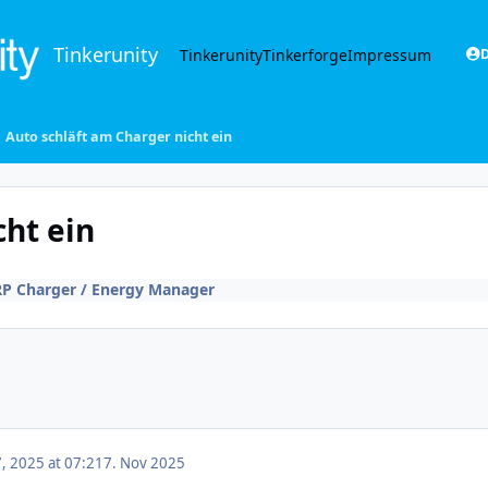
Tinkerunity
Tinkerunity
Tinkerforge
Impressum
D
Auto schläft am Charger nicht ein
cht ein
P Charger / Energy Manager
 2025 at 07:21
7. Nov 2025