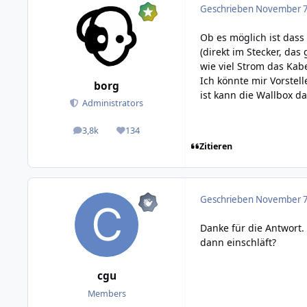
Geschrieben
November 7,
Ob es möglich ist dass
(direkt im Stecker, da
wie viel Strom das Kab
Ich könnte mir Vorstell
borg
ist kann die Wallbox da
Administrators
3,8k
134
posts
Reputation
Zitieren
Geschrieben
November 7,
Danke für die Antwort.
dann einschläft?
cgu
Members