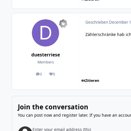
Geschrieben
December 1,
Zählerschränke hab ich
duesterriese
Members
3
0
posts
Reputation
Zitieren
Join the conversation
You can post now and register later. If you have an accou