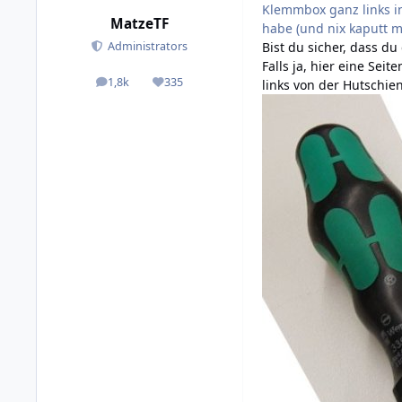
Klemmbox ganz links in
MatzeTF
habe (und nix kaputt 
Bist du sicher, dass d
Administrators
Falls ja, hier eine Se
1,8k
335
links von der Hutschi
posts
Reputation