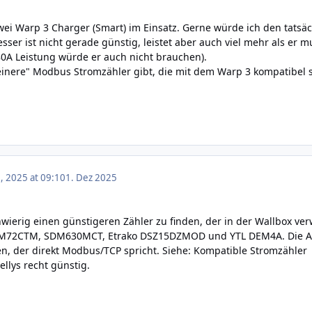
zwei Warp 3 Charger (Smart) im Einsatz. Gerne würde ich den ta
messer ist nicht gerade günstig, leistet aber auch viel mehr als e
0A Leistung würde er auch nicht brauchen).
einere" Modbus Stromzähler gibt, die mit dem Warp 3 kompatibel 
 2025 at 09:10
1. Dez 2025
schwierig einen günstigeren Zähler zu finden, der in der Wallbox v
72CTM, SDM630MCT, Etrako DSZ15DZMOD und YTL DEM4A. Die Alter
n, der direkt Modbus/TCP spricht. Siehe:
Kompatible Stromzähler
ellys recht günstig.