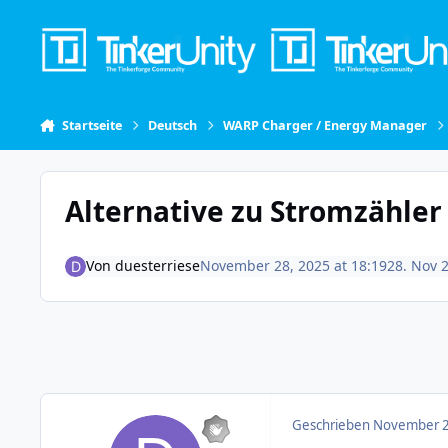
Skip to content
Startseite
Deutsch
WARP Charger / Energy Manager
Alternative zu Stromzähl
Von
duesterriese
November 28, 2025 at 18:19
28. Nov 
Geschrieben
November 2