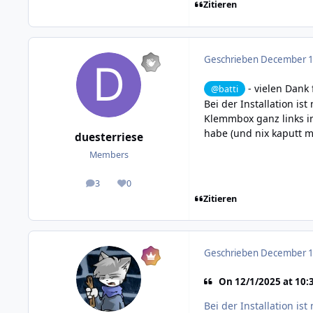
Zitieren
Geschrieben
December 1,
- vielen Dank 
@batti
Bei der Installation is
Klemmbox ganz links in
habe (und nix kaputt 
duesterriese
Members
3
0
posts
Reputation
Zitieren
Geschrieben
December 1,
On 12/1/2025 at 10:3
Bei der Installation is