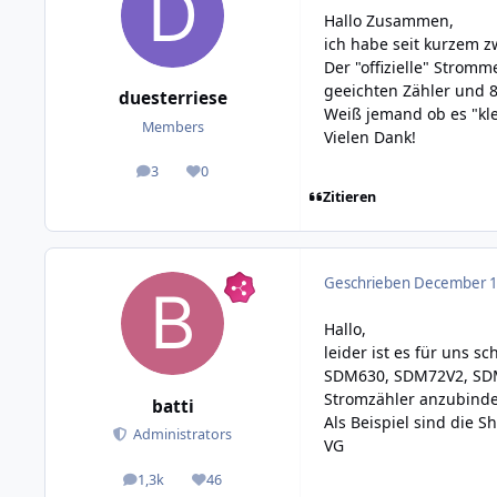
Hallo Zusammen,
ich habe seit kurzem 
Der "offizielle" Strom
geeichten Zähler und 8
duesterriese
Weiß jemand ob es "kl
Members
Vielen Dank!
3
0
posts
Reputation
Zitieren
Geschrieben
December 1,
Hallo,
leider ist es für uns 
SDM630, SDM72V2, SDM
Stromzähler anzubinde
batti
Als Beispiel sind die Sh
Administrators
VG
1,3k
46
posts
Reputation