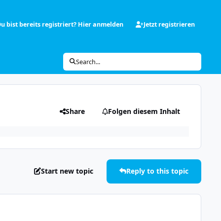
u bist bereits registriert? Hier anmelden
Jetzt registrieren
Search...
Share
Folgen diesem Inhalt
Start new topic
Reply to this topic