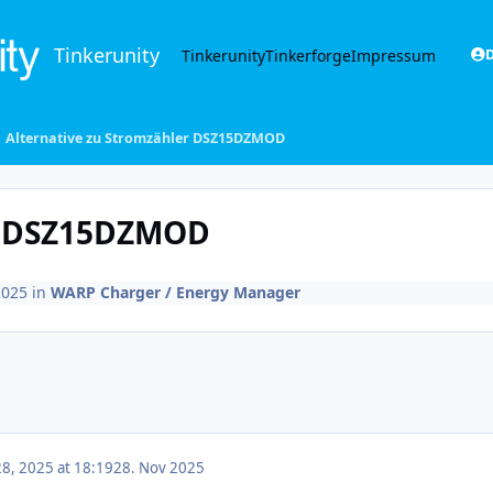
Tinkerunity
Tinkerunity
Tinkerforge
Impressum
D
Alternative zu Stromzähler DSZ15DZMOD
er DSZ15DZMOD
2025
in
WARP Charger / Energy Manager
8, 2025 at 18:19
28. Nov 2025