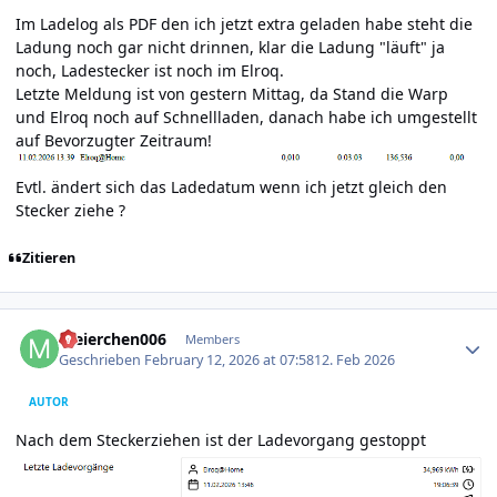
Im Ladelog als PDF den ich jetzt extra geladen habe steht die
Ladung noch gar nicht drinnen, klar die Ladung "läuft" ja
noch, Ladestecker ist noch im Elroq.
Letzte Meldung ist von gestern Mittag, da Stand die Warp
und Elroq noch auf Schnellladen, danach habe ich umgestellt
auf Bevorzugter Zeitraum!
Evtl. ändert sich das Ladedatum wenn ich jetzt gleich den
Stecker ziehe ?
Zitieren
Author stats
meierchen006
Members
Geschrieben
February 12, 2026 at 07:58
12. Feb 2026
AUTOR
Nach dem Steckerziehen ist der Ladevorgang gestoppt