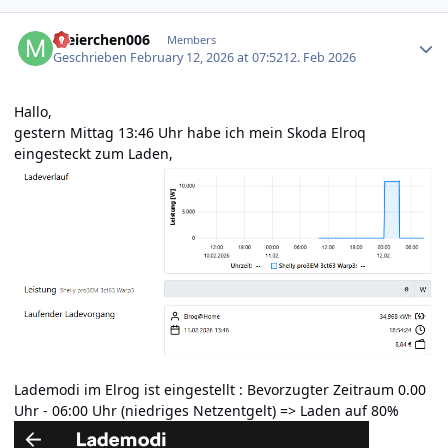
Author stats
meierchen006
Members
Geschrieben
February 12, 2026 at 07:52
12. Feb 2026
Hallo,
gestern Mittag 13:46 Uhr habe ich mein Skoda Elroq
eingesteckt zum Laden,
Lademodi im Elrog ist eingestellt : Bevorzugter Zeitraum 0.00
Uhr - 06:00 Uhr (niedriges Netzentgelt) => Laden auf 80%