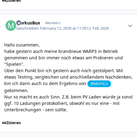
Zitieren
Author stats
MarkusBux
Members
Geschrieben
February 12, 2026 at 11:35
12. Feb 2026
Hallo zusammen,
habe gestern auch meine brandneue WARP3 in Betrieb
genommen und bin immer noch etwas am Probieren und
"Spielen".
Über den Punkt bin ich gestern auch noch gestolpert. Mit
etwas Testing, vergleichen und anschließendem Nachdenken,
bin ich dann auch zu dem Ergebnis von
@MichiLo
gekommen.
Nur so macht es auch Sinn. Z.B. beim PV Laden würde ja sonst
ggf. 10 Ladungen protokolliert, obwohl es nur eine - mit
Unterbrechungen - sein sollte.
Zitieren