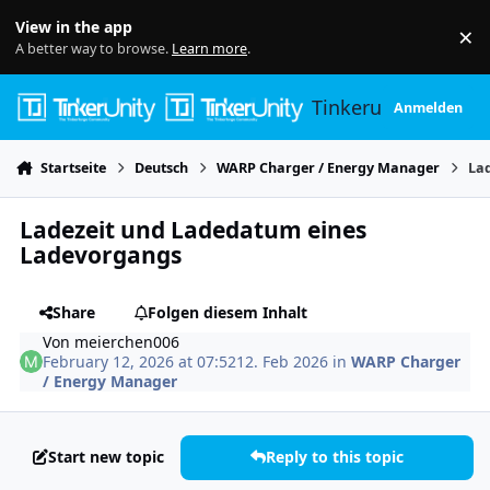
Skip to content
View in the app
×
Di
A better way to browse.
Learn more
.
Tinkerunity
Anmelden
Startseite
Deutsch
WARP Charger / Energy Manager
La
Ladezeit und Ladedatum eines
Ladevorgangs
Share
Folgen diesem Inhalt
Von
meierchen006
February 12, 2026 at 07:52
12. Feb 2026
in
WARP Charger
/ Energy Manager
Start new topic
Reply to this topic