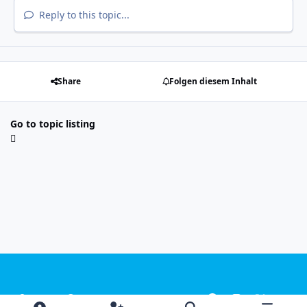
Reply to this topic...
Share
Folgen diesem Inhalt
Go to topic listing
Light Mode
Dark Mode
System Preference
f
i
x
y