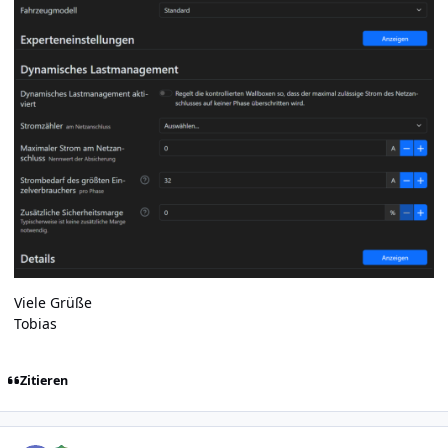
Viele Grüße
Tobias
Zitieren
Author stats