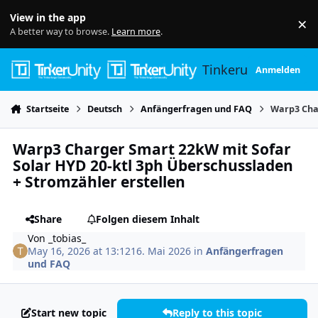
Skip to content
View in the app
×
Di
A better way to browse.
Learn more
.
Tinkerunity
Anmelden
Startseite
Deutsch
Anfängerfragen und FAQ
Warp3 Char
Warp3 Charger Smart 22kW mit Sofar
Solar HYD 20-ktl 3ph Überschussladen
+ Stromzähler erstellen
Share
Folgen diesem Inhalt
Von
_tobias_
May 16, 2026 at 13:12
16. Mai 2026
in
Anfängerfragen
und FAQ
Start new topic
Reply to this topic