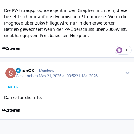
Die PV-Ertragsprognose geht in den Graphen nicht ein, dieser
bezieht sich nur auf die dynamischen Strompreise. Wenn die
Prognose über 20kWh liegt wird nur in den erweiterten
Betrieb gewechselt wenn der PV-Überschuss über 2000W ist,
unabhängig vom Preisbasierten Heizplan.
Zitieren
1
Author stats
schonOK
Members
Geschrieben
May 21, 2026 at 09:52
21. Mai 2026
AUTOR
Danke für die Info.
Zitieren