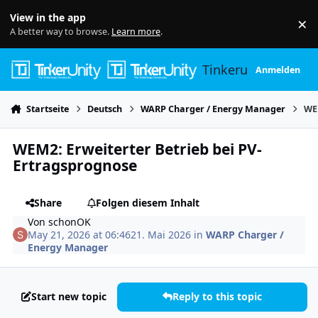
Skip to content
View in the app
×
Di
A better way to browse.
Learn more
.
Tinkerunity
Anmelden
Startseite
Deutsch
WARP Charger / Energy Manager
WE
WEM2: Erweiterter Betrieb bei PV-
Ertragsprognose
Share
Folgen diesem Inhalt
Von
schonOK
May 21, 2026 at 06:46
21. Mai 2026
in
WARP Charger /
Energy Manager
Start new topic
Reply to this topic