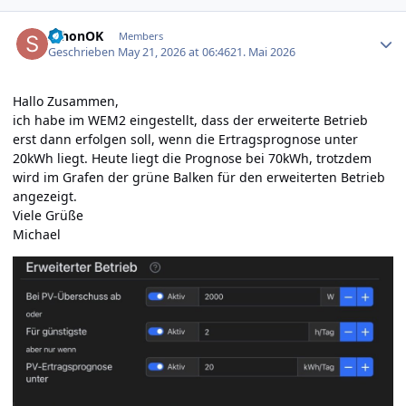
Author stats
schonOK
Members
Geschrieben
May 21, 2026 at 06:46
21. Mai 2026
Hallo Zusammen,
ich habe im WEM2 eingestellt, dass der erweiterte Betrieb
erst dann erfolgen soll, wenn die Ertragsprognose unter
20kWh liegt. Heute liegt die Prognose bei 70kWh, trotzdem
wird im Grafen der grüne Balken für den erweiterten Betrieb
angezeigt.
Viele Grüße
Michael