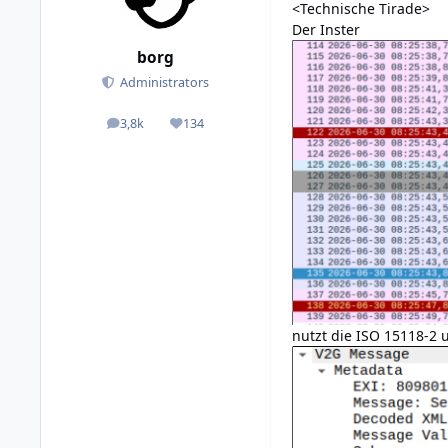
<Technische Tirade>
Der Inster
borg
Administrators
3,8k
134
posts
Reputation
nutzt die ISO 15118-2 