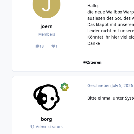
Hallo,
die neue Wallbox Warp4
auslesen des SoC des A
Das klappt mit unsere
joern
Leider nicht mit unser
Members
Könntet ihr hier viell
Danke
18
1
posts
Reputation
Zitieren
Geschrieben
July 5, 2026
Bitte einmal unter Sys
borg
Administrators