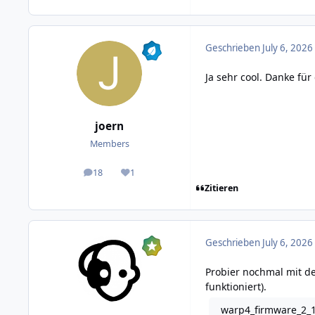
Geschrieben
July 6, 2026
Ja sehr cool. Danke f
joern
Members
18
1
posts
Reputation
Zitieren
Geschrieben
July 6, 2026
Probier nochmal mit 
funktioniert).
warp4_firmware_2_