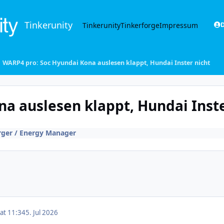
Tinkerunity
Tinkerunity
Tinkerforge
Impressum
D
WARP4 pro: Soc Hyundai Kona auslesen klappt, Hundai Inster nicht
a auslesen klappt, Hundai Inste
ger / Energy Manager
 at 11:34
5. Jul 2026