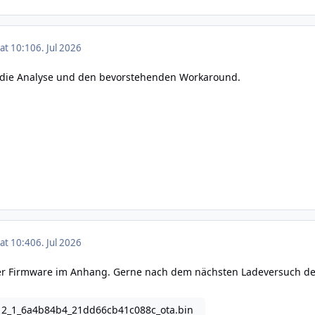
 at 10:10
6. Jul 2026
ür die Analyse und den bevorstehenden Workaround.
 at 10:40
6. Jul 2026
der Firmware im Anhang. Gerne nach dem nächsten Ladeversuch 
12_1_6a4b84b4_21dd66cb41c088c_ota.bin