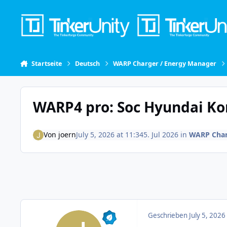
Skip to content
Startseite
Deutsch
WARP Charger / Energy Manager
WARP4 pro: Soc Hyundai Kon
Von
joern
July 5, 2026 at 11:34
5. Jul 2026
in
WARP Char
Geschrieben
July 5, 2026