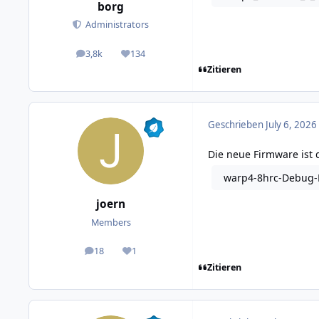
borg
Administrators
3,8k
134
posts
Reputation
Zitieren
Geschrieben
July 6, 2026
Die neue Firmware ist 
warp4-8hrc-Debug-R
joern
Members
18
1
posts
Reputation
Zitieren