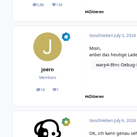
3,8k
134
posts
Reputation
Zitieren
Geschrieben
July 5, 2026
Moin,
anbei das heutige Lade
warp4-8hrc-Debug-R
joern
Members
18
1
posts
Reputation
Zitieren
Geschrieben
July 6, 2026
OK, ich kann genau seh