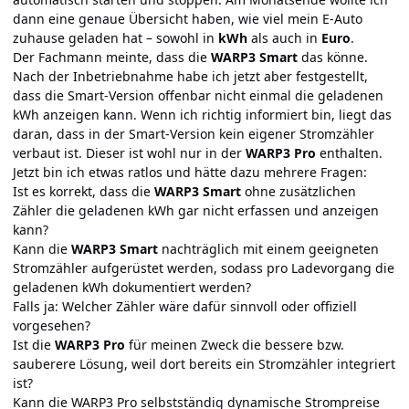
dann eine genaue Übersicht haben, wie viel mein E-Auto
zuhause geladen hat – sowohl in
kWh
als auch in
Euro
.
Der Fachmann meinte, dass die
WARP3 Smart
das könne.
Nach der Inbetriebnahme habe ich jetzt aber festgestellt,
dass die Smart-Version offenbar nicht einmal die geladenen
kWh anzeigen kann. Wenn ich richtig informiert bin, liegt das
daran, dass in der Smart-Version kein eigener Stromzähler
verbaut ist. Dieser ist wohl nur in der
WARP3 Pro
enthalten.
Jetzt bin ich etwas ratlos und hätte dazu mehrere Fragen:
Ist es korrekt, dass die
WARP3 Smart
ohne zusätzlichen
Zähler die geladenen kWh gar nicht erfassen und anzeigen
kann?
Kann die
WARP3 Smart
nachträglich mit einem geeigneten
Stromzähler aufgerüstet werden, sodass pro Ladevorgang die
geladenen kWh dokumentiert werden?
Falls ja: Welcher Zähler wäre dafür sinnvoll oder offiziell
vorgesehen?
Ist die
WARP3 Pro
für meinen Zweck die bessere bzw.
sauberere Lösung, weil dort bereits ein Stromzähler integriert
ist?
Kann die WARP3 Pro selbstständig dynamische Strompreise