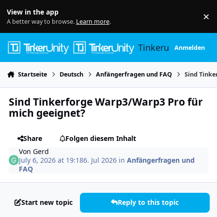
Skip to content
View in the app
×
Di
A better way to browse.
Learn more
.
Tinkerunity
Anmelden
Startseite
Deutsch
Anfängerfragen und FAQ
Sind Tinke
Sind Tinkerforge Warp3/Warp3 Pro für
mich geeignet?
Share
Folgen diesem Inhalt
Von
Gerd
July 6, 2026 at 19:18
6. Jul 2026
in
Anfängerfragen und
FAQ
Start new topic
Reply to this topic