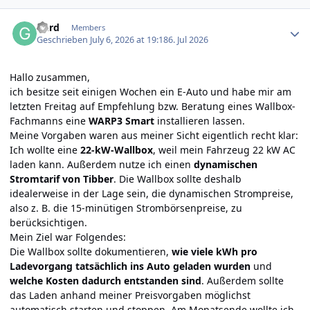
Author stats
Gerd
Members
Geschrieben
July 6, 2026 at 19:18
6. Jul 2026
Hallo zusammen,
ich besitze seit einigen Wochen ein E-Auto und habe mir am
letzten Freitag auf Empfehlung bzw. Beratung eines Wallbox-
Fachmanns eine
WARP3 Smart
installieren lassen.
Meine Vorgaben waren aus meiner Sicht eigentlich recht klar:
Ich wollte eine
22-kW-Wallbox
, weil mein Fahrzeug 22 kW AC
laden kann. Außerdem nutze ich einen
dynamischen
Stromtarif von Tibber
. Die Wallbox sollte deshalb
idealerweise in der Lage sein, die dynamischen Strompreise,
also z. B. die 15-minütigen Strombörsenpreise, zu
berücksichtigen.
Mein Ziel war Folgendes:
Die Wallbox sollte dokumentieren,
wie viele kWh pro
Ladevorgang tatsächlich ins Auto geladen wurden
und
welche Kosten dadurch entstanden sind
. Außerdem sollte
das Laden anhand meiner Preisvorgaben möglichst
automatisch starten und stoppen. Am Monatsende wollte ich