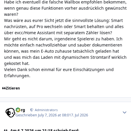
Habe ich eventuell die falsche Wallbox empfohlen bekommen,
wenn genau diese Funktionen vorher ausdrücklich gewünscht
waren?
Was wäre aus eurer Sicht jetzt die sinnvollste Lösung: Smart
nachrüsten, auf Pro wechseln oder Smart behalten und alles
über evcc/Home Assistant mit separatem Zähler lösen?
Mir geht es nicht darum, irgendeine Spielerei zu haben. Ich
möchte einfach nachvollziehbar und sauber dokumentieren
können, was mein E-Auto zuhause tatsächlich geladen hat
und was mich das Laden mit dynamischem Stromtarif wirklich
gekostet hat.
Vielen Dank schon einmal für eure Einschätzungen und
Erfahrungen.
Zitieren
Author stats
borg
Administrators
Geschrieben
July 7, 2026 at 08:01
7. Jul 2026
Am 6.7.2026 um 21:18 schrieb Gerd: