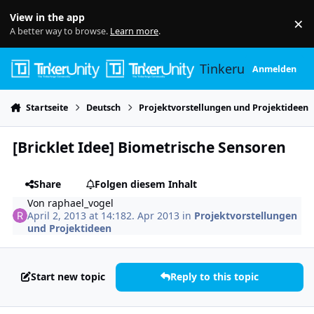
Skip to content
View in the app
×
Di
A better way to browse.
Learn more
.
Tinkerunity
Anmelden
Startseite
Deutsch
Projektvorstellungen und Projektideen
[Bricklet Idee] Biometrische Sensoren
Share
Folgen diesem Inhalt
Von
raphael_vogel
April 2, 2013 at 14:18
2. Apr 2013
in
Projektvorstellungen
und Projektideen
Start new topic
Reply to this topic
Author stats