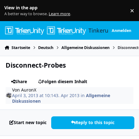
Skip to content
View in the app
×
Di
A better way to browse.
Learn more
.
Tinkerunity
Anmelden
Startseite
Deutsch
Allgemeine Diskussionen
Disconnect
Disconnect-Probes
Share
Folgen diesem Inhalt
Von
AuronX
April 3, 2013 at 10:14
3. Apr 2013
in
Allgemeine
Diskussionen
Start new topic
Reply to this topic
Author stats