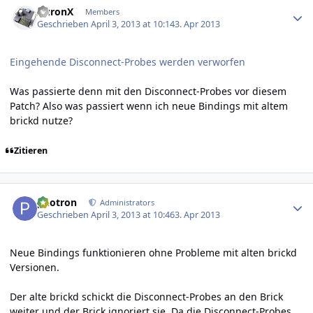
AuronX
Members
Geschrieben
April 3, 2013 at 10:14
3. Apr 2013
Eingehende Disconnect-Probes werden verworfen
Was passierte denn mit den Disconnect-Probes vor diesem
Patch? Also was passiert wenn ich neue Bindings mit altem
brickd nutze?
Zitieren
Author stats
photron
Administrators
Geschrieben
April 3, 2013 at 10:46
3. Apr 2013
Neue Bindings funktionieren ohne Probleme mit alten brickd
Versionen.
Der alte brickd schickt die Disconnect-Probes an den Brick
weiter und der Brick ignoriert sie. Da die Disconnect-Probes