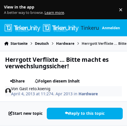
Skip to content
View in the app
×
Di
A better way to browse.
Learn more
.
Tinkerunity
Anmelden
Startseite
Deutsch
Hardware
Herrgott Verflixte ... Bit
Herrgott Verflixte ... Bitte macht es
verwechslungssicher!
Share
Folgen diesem Inhalt
Von
Gast reto.koenig
April 4, 2013 at 11:27
4. Apr 2013
in
Hardware
Start new topic
Reply to this topic