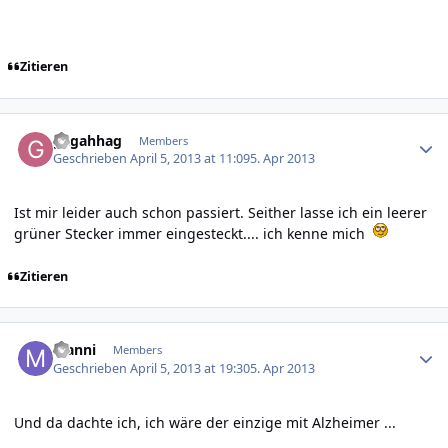
Zitieren
Author stats
gagahhag
Members
Geschrieben
April 5, 2013 at 11:09
5. Apr 2013
Ist mir leider auch schon passiert. Seither lasse ich ein leerer
grüner Stecker immer eingesteckt.... ich kenne mich
Zitieren
Author stats
Manni
Members
Geschrieben
April 5, 2013 at 19:30
5. Apr 2013
Und da dachte ich, ich wäre der einzige mit Alzheimer ...