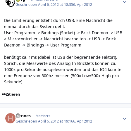
Geschrieben
April 6, 2012 at 18:35
6. Apr 2012
Die Limitierung entsteht durch USB. Eine Nachricht die
einmal durch das System geht:
User Programm -> Bindings (Socket) -> Brick Daemon -> USB -
> Microcontroller -> Nachricht bearbeiten -> USB -> Brick
Daemon -> Bindings -> User Programm
benötigt ca. 1ms (dabei ist USB der begrenzende Faktor!).
Sprich, die Messwerte des Analog In Bricklets können ca.
1000x pro Sekunde ausgelesen werden und das IO4 könnte
eine Frequenz von 500hz messen (500x Low/500x High pro
Sekunde).
Zitieren
Author stats
Hannes
Members
Geschrieben
April 6, 2012 at 19:16
6. Apr 2012