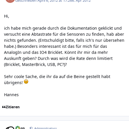
Geschrieben
April 6, 2012 at 17:26
6. Apr 2012
Hi,
ich habe mich gerade durch die Dokumentation geklickt und
versucht eine Abtastrate für die Sensoren zu finden, hab aber
nichts gefunden. (Entschuldigt bitte, falls ich's nur übersehen
habe.) Besonders interessant ist das für mich für das
AnalogIn und das IO4 Bricklet. Könnt ihr mir da mehr
Auskunft geben? Durch was wird die Rate denn limitiert
(Bricklet, MasterBrick, USB, PC?)?
Sehr coole Sache, die ihr da auf die Beine gestellt habt
übrigens!
Hannes
Zitieren
Author stats
borg
Administrators