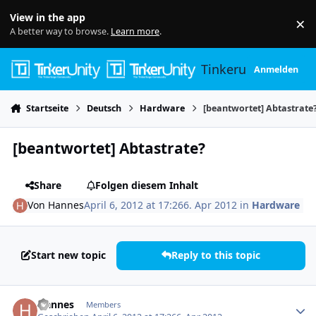
Skip to content
View in the app
×
Di
A better way to browse.
Learn more
.
Tinkerunity
Anmelden
Startseite
Deutsch
Hardware
[beantwortet] Abtastrate
[beantwortet] Abtastrate?
Share
Folgen diesem Inhalt
Von
Hannes
April 6, 2012 at 17:26
6. Apr 2012
in
Hardware
Start new topic
Reply to this topic
Author stats
Hannes
Members