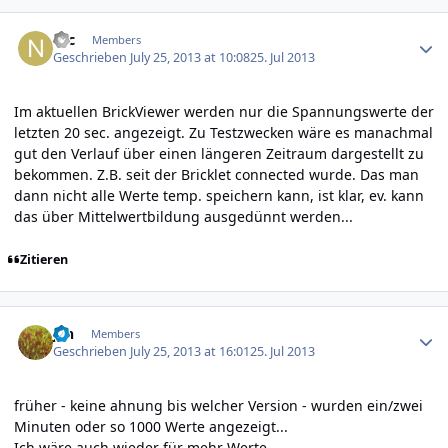
Author stats
Nic
Members
Geschrieben
July 25, 2013 at 10:08
25. Jul 2013
Im aktuellen BrickViewer werden nur die Spannungswerte der
letzten 20 sec. angezeigt. Zu Testzwecken wäre es manachmal
gut den Verlauf über einen längeren Zeitraum dargestellt zu
bekommen. Z.B. seit der Bricklet connected wurde. Das man
dann nicht alle Werte temp. speichern kann, ist klar, ev. kann
das über Mittelwertbildung ausgedünnt werden...
Zitieren
Author stats
jan
Members
Geschrieben
July 25, 2013 at 16:01
25. Jul 2013
früher - keine ahnung bis welcher Version - wurden ein/zwei
Minuten oder so 1000 Werte angezeigt...
Ich wäre auch wieder für mehr Werte.