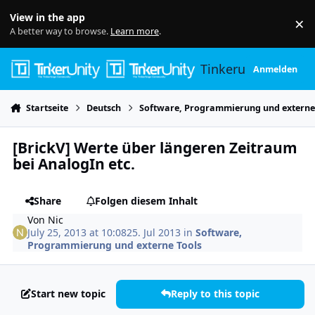
Skip to content
View in the app
×
Di
A better way to browse.
Learn more
.
Tinkerunity
Anmelden
Startseite
Deutsch
Software, Programmierung und externe
[BrickV] Werte über längeren Zeitraum
bei AnalogIn etc.
Share
Folgen diesem Inhalt
Von
Nic
July 25, 2013 at 10:08
25. Jul 2013
in
Software,
Programmierung und externe Tools
Start new topic
Reply to this topic