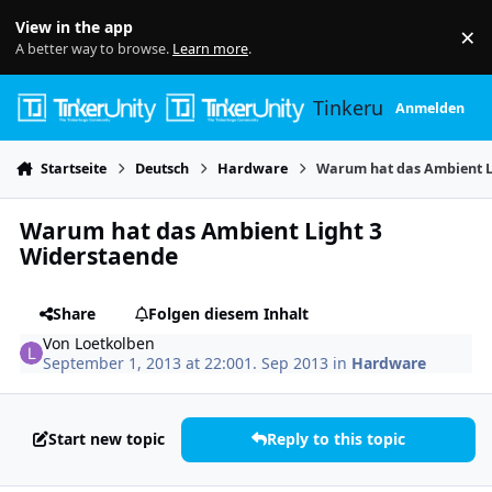
Skip to content
View in the app
×
Di
A better way to browse.
Learn more
.
Tinkerunity
Anmelden
Startseite
Deutsch
Hardware
Warum hat das Ambient L
Warum hat das Ambient Light 3
Widerstaende
Share
Folgen diesem Inhalt
Von
Loetkolben
September 1, 2013 at 22:00
1. Sep 2013
in
Hardware
Start new topic
Reply to this topic