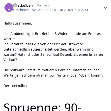
Author stats
Loetkolben
Members
Geschrieben
September 1, 2013 at 22:00
1. Sep 2013
Hallo zusammen,
das Ambient Light Bricklet hat 3 Widerstaende am Emitter.
Warum?
Ich vermute, dass die von der Bricklet Firmware
unterschiedlich zugeschaltet
werden, aber wann und
warum? Hat nicht der Sensor laut Datenblatt einen linearen
Verlauf?
Die Software liefert im mittleren Bereich unterschiedliche
Werte, je nachdem ob man von "unten" oder "oben" kommt.
Der Loetkolben
Spruenge: 90-