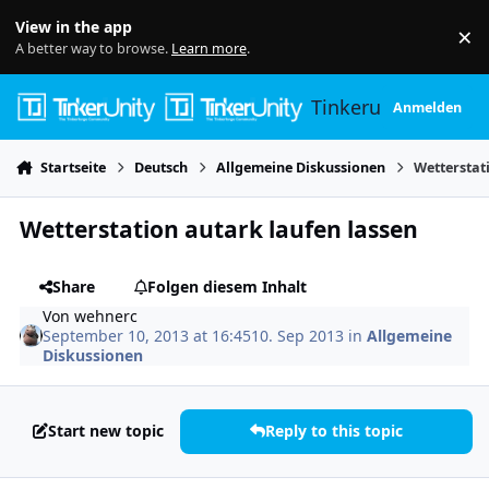
Skip to content
View in the app
×
Di
A better way to browse.
Learn more
.
Tinkerunity
Anmelden
Startseite
Deutsch
Allgemeine Diskussionen
Wetterstat
Wetterstation autark laufen lassen
Share
Folgen diesem Inhalt
Von
wehnerc
September 10, 2013 at 16:45
10. Sep 2013
in
Allgemeine
Diskussionen
Start new topic
Reply to this topic
Author stats