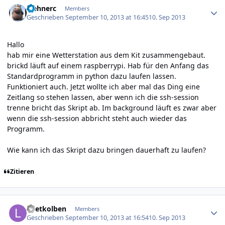
wehnerc
Members
Geschrieben
September 10, 2013 at 16:45
10. Sep 2013
Hallo
hab mir eine Wetterstation aus dem Kit zusammengebaut.
brickd läuft auf einem raspberrypi. Hab für den Anfang das
Standardprogramm in python dazu laufen lassen.
Funktioniert auch. Jetzt wollte ich aber mal das Ding eine
Zeitlang so stehen lassen, aber wenn ich die ssh-session
trenne bricht das Skript ab. Im background läuft es zwar aber
wenn die ssh-session abbricht steht auch wieder das
Programm.
Wie kann ich das Skript dazu bringen dauerhaft zu laufen?
Zitieren
Author stats
Loetkolben
Members
Geschrieben
September 10, 2013 at 16:54
10. Sep 2013