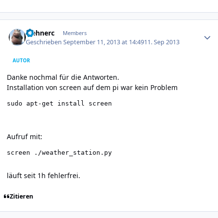
Author stats
wehnerc
Members
Geschrieben
September 11, 2013 at 14:49
11. Sep 2013
AUTOR
Danke nochmal für die Antworten.
Installation von screen auf dem pi war kein Problem
sudo apt-get install screen
Aufruf mit:
screen ./weather_station.py
läuft seit 1h fehlerfrei.
Zitieren