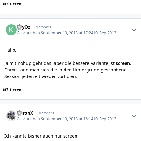
Zitieren
Author stats
KeyOz
Members
Geschrieben
September 10, 2013 at 17:24
10. Sep 2013
Hallo,
ja mit nohup geht das, aber die bessere Variante ist
screen
.
Damit kann man sich die in den Hintergrund geschobene
Session jederzeit wieder vorholen.
Zitieren
Author stats
AuronX
Members
Geschrieben
September 10, 2013 at 18:14
10. Sep 2013
Ich kannte bisher auch nur screen.