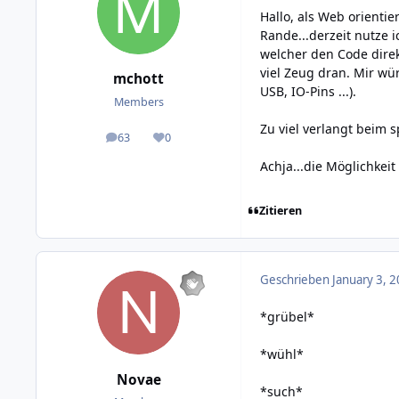
Hallo, als Web orientie
Rande...derzeit nutze 
welcher den Code direk
viel Zeug dran. Mir wü
mchott
USB, IO-Pins ...).
Members
Zu viel verlangt beim s
63
0
posts
Reputation
Achja...die Möglichkeit
Zitieren
Geschrieben
January 3, 2
*grübel*
*wühl*
Novae
*such*