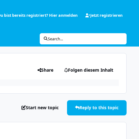
u bist bereits registriert? Hier anmelden
Jetzt registrieren
Search...
Share
Folgen diesem Inhalt
Start new topic
Reply to this topic