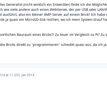
rtes Generalist (nicht wirklich ein Entwickler) finde ich die Möglic
ich wie viele andere auch einen WebServer, der per USB oder LAN/W
t ausführt, also ein kleiner AMP-Server auf einem Brick? Ich habe 
rde ja quasi ein MicroSD-Slot reichen, wo ich mein System drauf h
portlichen Bauraum eines Bricks?! Zu teuer im Vergleich zu Pi? Zu s
 die Bricks direkt zu "programmieren" scheidet quasi aus, da ich ja
014 at 11:25
3. Jan 2014