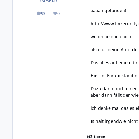
Members
aaaah gefunden!!!
93
0
posts
Reputation
http://www.tinkerunity
wobei ne doch nicht...
also für deine Anforde
Das alles auf einem bri
Hier im Forum stand m
Dazu dann noch einen (
aber dann fällt der wie
ich denke mal das es e
Is halt irgendwie nich
Zitieren