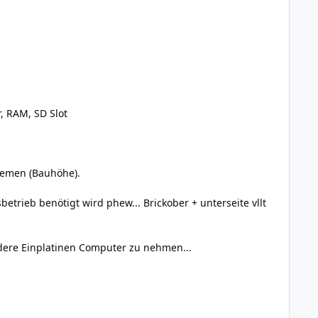
, RAM, SD Slot
lemen (Bauhöhe).
rieb benötigt wird phew... Brickober + unterseite vllt
ndere Einplatinen Computer zu nehmen...