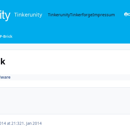
Tinkerunity
Tinkerunity
Tinkerforge
Impressum
D
P-Brick
ck
dware
014 at 21:32
1. Jan 2014