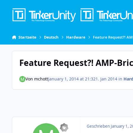
Skip to content
Startseite
Deutsch
Hardware
Feature Request?! AM
Feature Request?! AMP-Bri
Von
mchott
January 1, 2014 at 21:32
1. Jan 2014
in
Har
Geschrieben
January 1, 2