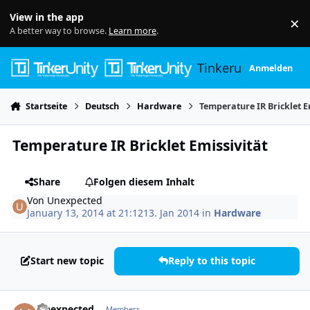
Skip to content
View in the app
×
Di
A better way to browse.
Learn more
.
Tinkerunity
Anmelden
Startseite
Deutsch
Hardware
Temperature IR Bricklet E
Temperature IR Bricklet Emissivität
Share
Folgen diesem Inhalt
Von
Unexpected
January 13, 2014 at 21:12
13. Jan 2014
in
Hardware
Start new topic
Reply to this topic
Author stats
Unexpected
Members