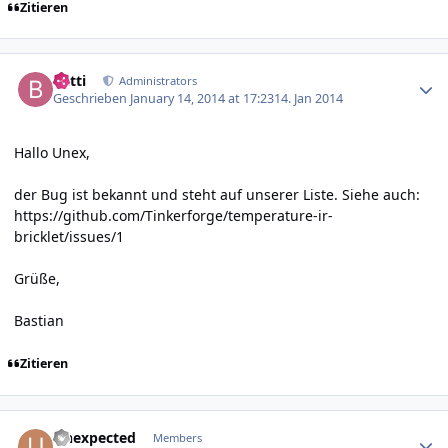
Zitieren
Author stats
batti
Administrators
Geschrieben
January 14, 2014 at 17:23
14. Jan 2014
Hallo Unex,
der Bug ist bekannt und steht auf unserer Liste. Siehe auch:
https://github.com/Tinkerforge/temperature-ir-
bricklet/issues/1
Grüße,
Bastian
Zitieren
Author stats
Unexpected
Members