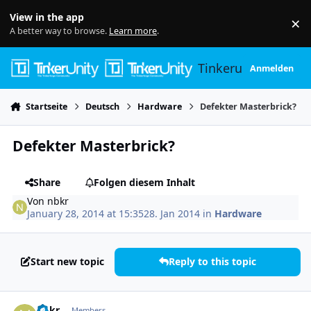
Skip to content
View in the app
×
Di
A better way to browse.
Learn more
.
Tinkerunity
Anmelden
Startseite
Deutsch
Hardware
Defekter Masterbrick?
Defekter Masterbrick?
Share
Folgen diesem Inhalt
Von
nbkr
January 28, 2014 at 15:35
28. Jan 2014
in
Hardware
Start new topic
Reply to this topic
Author stats
nbkr
Members