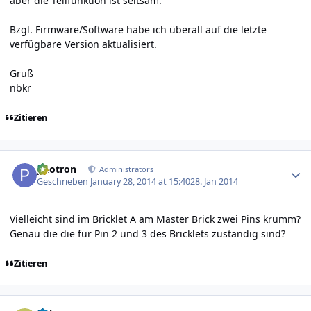
aber die Teilfunktion ist seltsam.
Bzgl. Firmware/Software habe ich überall auf die letzte
verfügbare Version aktualisiert.
Gruß
nbkr
Zitieren
Author stats
photron
Administrators
Geschrieben
January 28, 2014 at 15:40
28. Jan 2014
Vielleicht sind im Bricklet A am Master Brick zwei Pins krumm?
Genau die die für Pin 2 und 3 des Bricklets zuständig sind?
Zitieren
Author stats