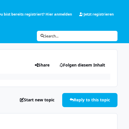
u bist bereits registriert? Hier anmelden
Jetzt registrieren
Search...
Share
Folgen diesem Inhalt
Start new topic
Reply to this topic