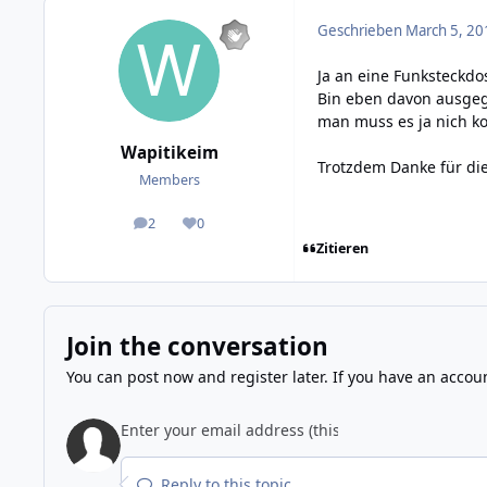
Geschrieben
March 5, 20
Ja an eine Funksteckdos
Bin eben davon ausgeg
man muss es ja nich ko
Wapitikeim
Trotzdem Danke für di
Members
2
0
posts
Reputation
Zitieren
Join the conversation
You can post now and register later. If you have an accou
Reply to this topic...