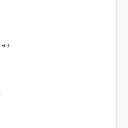
eitet.
x