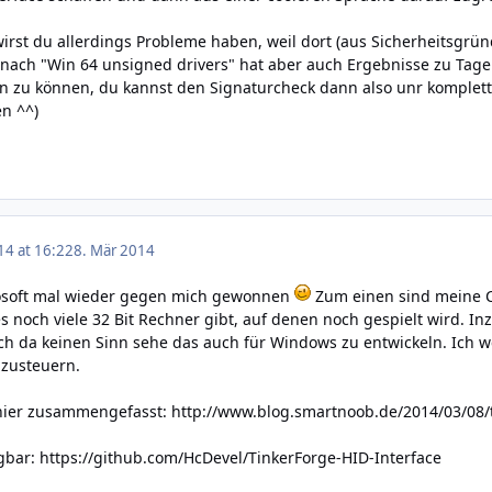
irst du allerdings Probleme haben, weil dort (aus Sicherheitsgrün
nach "Win 64 unsigned drivers" hat aber auch Ergebnisse zu Tage g
n zu können, du kannst den Signaturcheck dann also unr komplett
en ^^)
14 at 16:22
8. Mär 2014
rosoft mal wieder gegen mich gewonnen
Zum einen sind meine C
s noch viele 32 Bit Rechner gibt, auf denen noch gespielt wird. In
ich da keinen Sinn sehe das auch für Windows zu entwickeln. Ich
nzusteuern.
 hier zusammengefasst:
http://www.blog.smartnoob.de/2014/03/08/ti
ügbar:
https://github.com/HcDevel/TinkerForge-HID-Interface