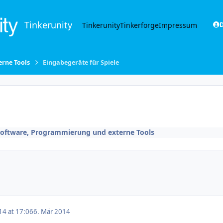
Tinkerunity
Tinkerunity
Tinkerforge
Impressum
D
rne Tools
Eingabegeräte für Spiele
oftware, Programmierung und externe Tools
14 at 17:06
6. Mär 2014