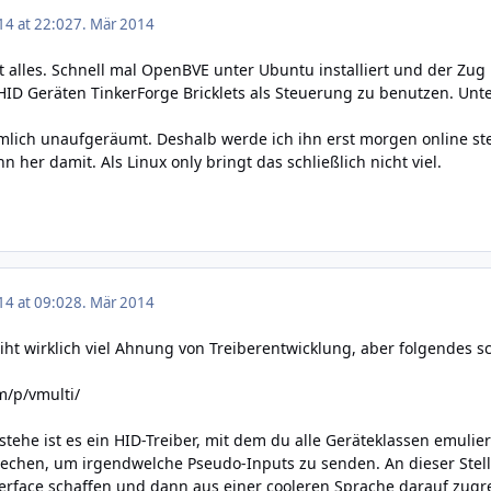
14 at 22:02
7. Mär 2014
zt alles. Schnell mal OpenBVE unter Ubuntu installiert und der Zug l
 HID Geräten TinkerForge Bricklets als Steuerung zu benutzen. Unt
emlich unaufgeräumt. Deshalb werde ich ihn erst morgen online st
 her damit. Als Linux only bringt das schließlich nicht viel.
14 at 09:02
8. Mär 2014
ciht wirklich viel Ahnung von Treiberentwicklung, aber folgendes s
m/p/vmulti/
rstehe ist es ein HID-Treiber, mit dem du alle Geräteklassen emulie
echen, um irgendwelche Pseudo-Inputs zu senden. An dieser Stell
erface schaffen und dann aus einer cooleren Sprache darauf zugre