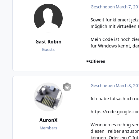
Geschrieben
March 7, 20
Soweit funktioniert jet
möglich mit virtuellen
Mein Code ist noch zi
Gast Robin
für Windows kennt, dann
Guests
Zitieren
Geschrieben
March 8, 20
Ich habe tatsächlich n
https://code.google.co
AuronX
Wenn ich es richtig ve
Members
diesen Treiber anzuspr
können. Oder ein C-Int