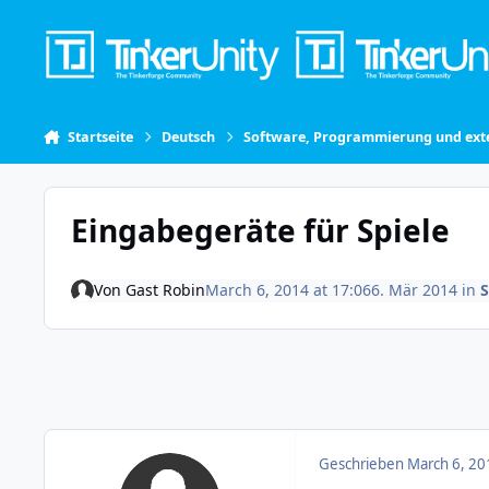
Skip to content
Startseite
Deutsch
Software, Programmierung und exte
Eingabegeräte für Spiele
Von
Gast Robin
March 6, 2014 at 17:06
6. Mär 2014
in
S
Geschrieben
March 6, 20