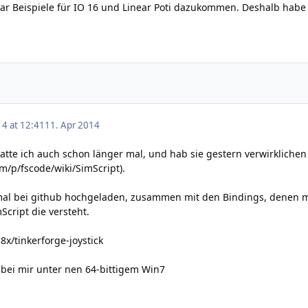
r Beispiele für IO 16 und Linear Poti dazukommen. Deshalb habe i
14 at 12:41
11. Apr 2014
atte ich auch schon länger mal, und hab sie gestern verwirkliche
om/p/fscode/wiki/SimScript
).
al bei github hochgeladen, zusammen mit den Bindings, denen ma
Script die versteht.
8x/tinkerforge-joystick
 bei mir unter nen 64-bittigem Win7