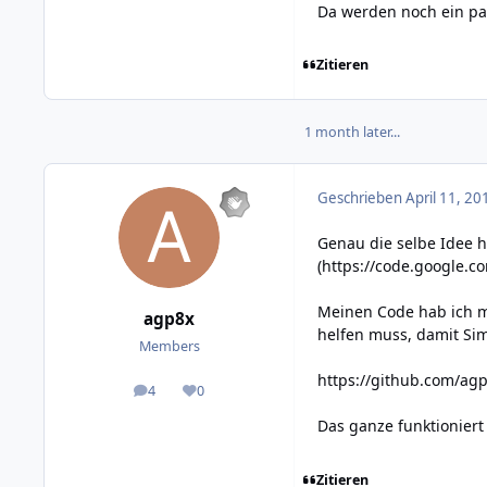
Da werden noch ein paa
Zitieren
1 month later...
Geschrieben
April 11, 20
Genau die selbe Idee h
(
https://code.google.c
Meinen Code hab ich m
agp8x
helfen muss, damit Sim
Members
https://github.com/agp
4
0
posts
Reputation
Das ganze funktioniert
Zitieren