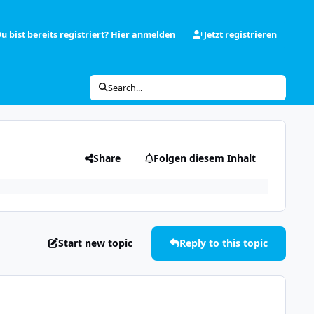
u bist bereits registriert? Hier anmelden
Jetzt registrieren
Search...
Share
Folgen diesem Inhalt
Start new topic
Reply to this topic