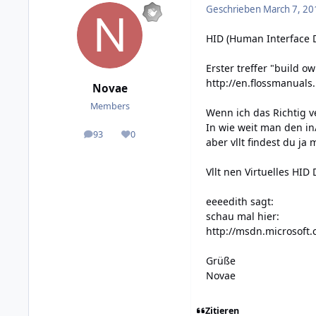
Geschrieben
March 7, 20
HID (Human Interface D
Erster treffer "build o
http://en.flossmanuals
Novae
Members
Wenn ich das Richtig v
In wie weit man den i
93
0
posts
Reputation
aber vllt findest du ja
Vllt nen Virtuelles HID
eeeedith sagt:
schau mal hier:
http://msdn.microsoft
Grüße
Novae
Zitieren