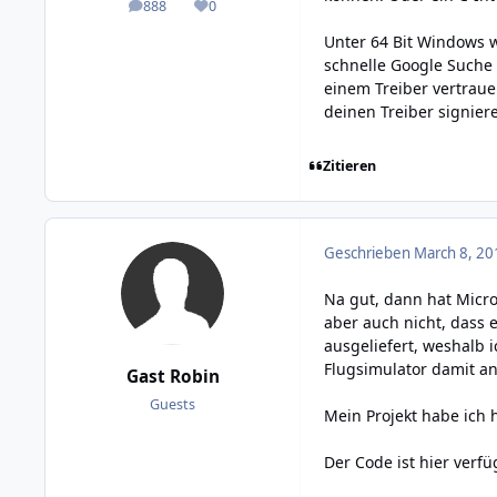
888
0
posts
Reputation
Unter 64 Bit Windows w
schnelle Google Suche 
einem Treiber vertraue
deinen Treiber signier
Zitieren
Geschrieben
March 8, 20
Na gut, dann hat Mic
aber auch nicht, dass e
ausgeliefert, weshalb 
Flugsimulator damit a
Gast Robin
Guests
Mein Projekt habe ich
Der Code ist hier verf