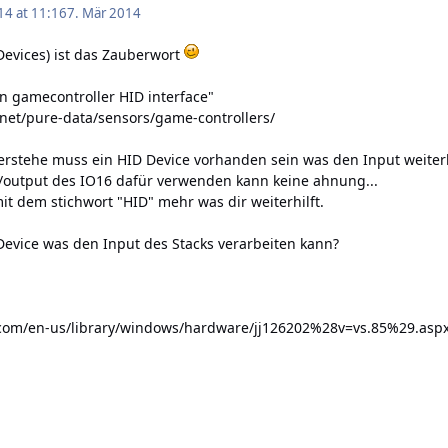
14 at 11:16
7. Mär 2014
evices) ist das Zauberwort
wn gamecontroller HID interface"
.net/pure-data/sensors/game-controllers/
erstehe muss ein HID Device vorhanden sein was den Input weiterl
n/output des IO16 dafür verwenden kann keine ahnung...
 mit dem stichwort "HID" mehr was dir weiterhilft.
 Device was den Input des Stacks verarbeiten kann?
.com/en-us/library/windows/hardware/jj126202%28v=vs.85%29.asp