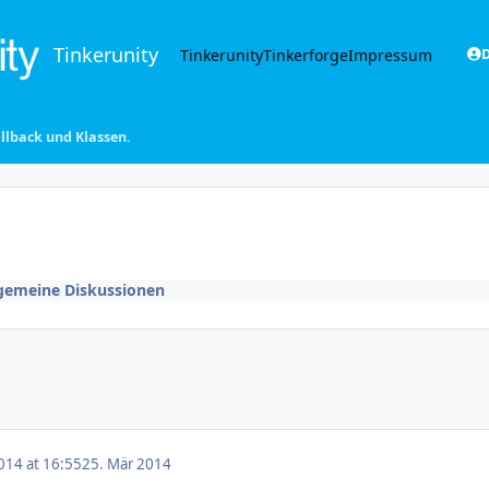
Tinkerunity
Tinkerunity
Tinkerforge
Impressum
D
allback und Klassen.
gemeine Diskussionen
014 at 16:55
25. Mär 2014