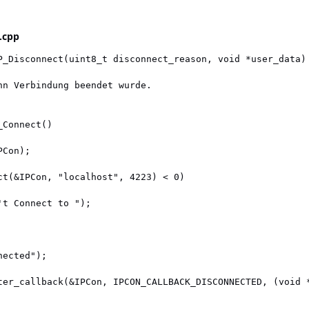
.cpp
P_Disconnect(uint8_t disconnect_reason, void *user_data)

nn Verbindung beendet wurde.

Connect()

Con);

ct(&IPCon, "localhost", 4223) < 0)

t Connect to ");

ected");

ter_callback(&IPCon, IPCON_CALLBACK_DISCONNECTED, (void *