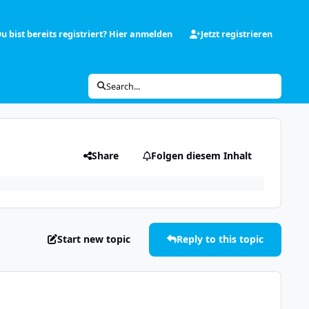
u bist bereits registriert? Hier anmelden
Jetzt registrieren
Search...
Share
Folgen diesem Inhalt
Start new topic
Reply to this topic