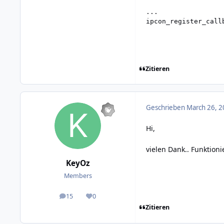
...

ipcon_register_call
Zitieren
Geschrieben
March 26, 2
Hi,
vielen Dank.. Funktionie
KeyOz
Members
15
0
posts
Reputation
Zitieren