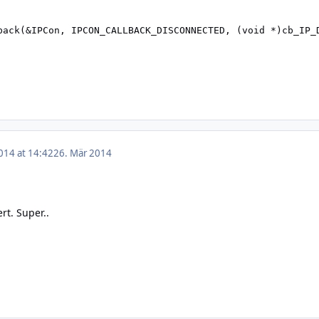
back(&IPCon, IPCON_CALLBACK_DISCONNECTED, (void *)cb_IP_D
014 at 14:42
26. Mär 2014
rt. Super..