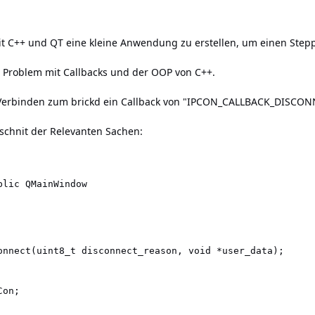
it C++ und QT eine kleine Anwendung zu erstellen, um einen Step
n Problem mit Callbacks und der OOP von C++.
Verbinden zum brickd ein Callback von "IPCON_CALLBACK_DISCON
schnit der Relevanten Sachen:
lic QMainWindow

onnect(uint8_t disconnect_reason, void *user_data);

on;
