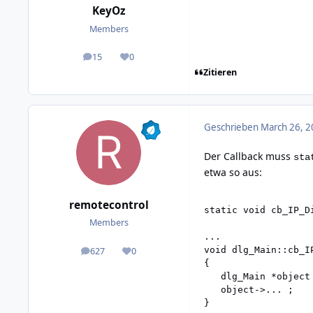
KeyOz
Members
15
0
posts
Reputation
Zitieren
Geschrieben
March 26, 2
Der Callback muss
sta
etwa so aus:
remotecontrol
static void cb_IP_D
Members
...

void dlg_Main::cb_I
627
0
posts
Reputation
{

   dlg_Main *object
   object->... ;

}
