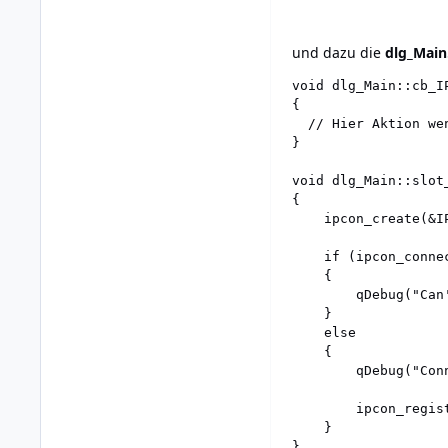
und dazu die
dlg_Main
void dlg_Main::cb_I
{

  // Hier Aktion we
}

void dlg_Main::slot_
{

    ipcon_create(&IP
    if (ipcon_conne
    {

        qDebug("Can'
    }

    else

    {

        qDebug("Conn
        ipcon_regis
    }

}
