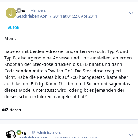
Author stats
Jens
Members
Geschrieben
April 7, 2014 at 04:22
7. Apr 2014
AUTOR
Moin,
habe es mit beiden Adressierungsarten versucht Typ A und
Typ B, also irgend eine Adresse und Unit einstellen, anlernen
Knopf an der Steckdose drücken bis LED blinkt und dann
Code senden mittels "switch On". Die Steckdose reagiert
nicht. Habe die Repeats bis auf 200 hochgesetzt, hatte aber
auch keinen Erfolg. Könnt Ihr denn mit Sicherheit sagen das
dieses Model unterstützt wird, oder gibt es jemanden der
dieses schon erfolgreich angelernt hat?
Zitieren
Author stats
borg
Administrators