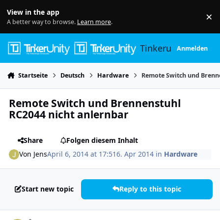
Skip to content
View in the app
×
Di
A better way to browse.
Learn more
.
Tinkerunity
Anmelden
Startseite
Deutsch
Hardware
Remote Switch und Brenne
Remote Switch und Brennenstuhl
RC2044 nicht anlernbar
Share
Folgen diesem Inhalt
Von
Jens
April 6, 2014 at 17:51
6. Apr 2014
in
Hardware
Start new topic
Reply to this topic
Author stats