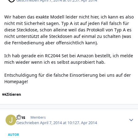
Geschrieben
April 7, 2014 at 07:25
7. Apr 2014
Wir haben das exakte Modell leider nicht hier, ich kann es also
nicht mit Sicherheit sagen. Typ A ist auf jeden Fall falsch für
diese Steckdose, schon alleine weil das Protokoll von Typ A es
nicht unterstützt alle Steckdosen auf einmal zu schalten (was
die Fernbedienung aber offensichtlich kann).
Ich hab gerade ein RC2044 Set bei Amazon bestellt, ich melde
mich wieder wenn ich es selbst ausprobiert hab.
Entschuldigung für die falsche Einsortierung bei uns auf der
Homepage!
Zitieren
Author stats
Jens
Members
Geschrieben
April 7, 2014 at 10:12
7. Apr 2014
AUTOR