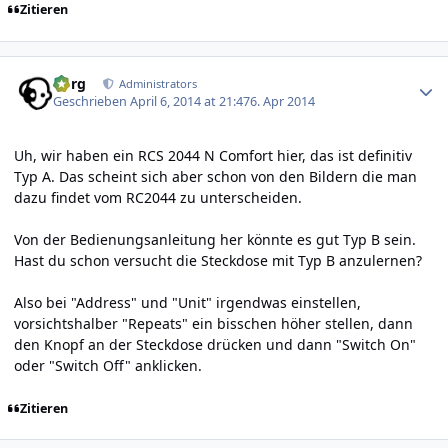
Zitieren
Author stats
borg
Administrators
Geschrieben
April 6, 2014 at 21:47
6. Apr 2014
Uh, wir haben ein RCS 2044 N Comfort hier, das ist definitiv
Typ A. Das scheint sich aber schon von den Bildern die man
dazu findet vom RC2044 zu unterscheiden.
Von der Bedienungsanleitung her könnte es gut Typ B sein.
Hast du schon versucht die Steckdose mit Typ B anzulernen?
Also bei "Address" und "Unit" irgendwas einstellen,
vorsichtshalber "Repeats" ein bisschen höher stellen, dann
den Knopf an der Steckdose drücken und dann "Switch On"
oder "Switch Off" anklicken.
Zitieren