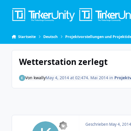
Skip to content
Startseite
Deutsch
Projektvorstellungen und Projektid
Wetterstation zerlegt
Von
kwally
May 4, 2014 at 02:47
4. Mai 2014
in
Projekt
Geschrieben
May 4, 2014