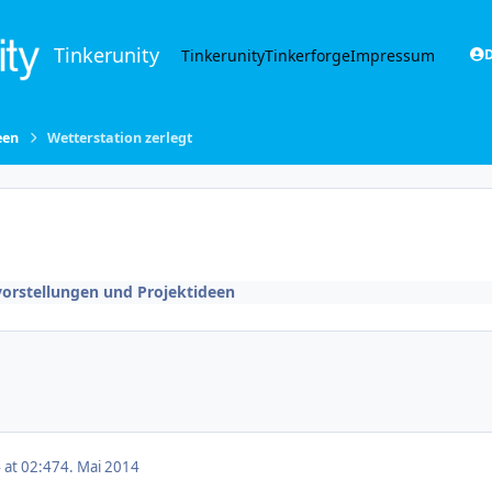
Tinkerunity
Tinkerunity
Tinkerforge
Impressum
D
een
Wetterstation zerlegt
vorstellungen und Projektideen
 at 02:47
4. Mai 2014