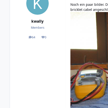
Noch ein paar bilder. 
bricklet cabel angesch
kwally
Members
64
0
posts
Reputation