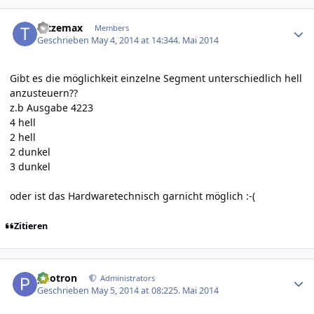
Author stats
tatzemax
Members
Geschrieben
May 4, 2014 at 14:34
4. Mai 2014
Gibt es die möglichkeit einzelne Segment unterschiedlich hell
anzusteuern??
z.b Ausgabe 4223
4 hell
2 hell
2 dunkel
3 dunkel
oder ist das Hardwaretechnisch garnicht möglich :-(
Zitieren
Author stats
photron
Administrators
Geschrieben
May 5, 2014 at 08:22
5. Mai 2014