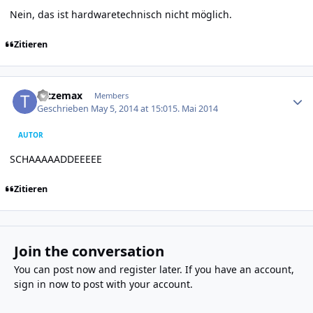
Nein, das ist hardwaretechnisch nicht möglich.
Zitieren
Author stats
tatzemax
Members
Geschrieben
May 5, 2014 at 15:01
5. Mai 2014
AUTOR
SCHAAAAADDEEEEE
Zitieren
Join the conversation
You can post now and register later. If you have an account,
sign in now
to post with your account.