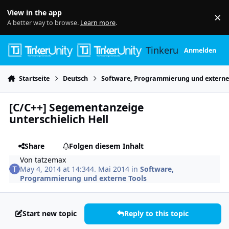
Skip to content
View in the app
×
Di
A better way to browse.
Learn more
.
Tinkerunity
Anmelden
Startseite
Deutsch
Software, Programmierung und externe
[C/C++] Segementanzeige
unterschielich Hell
Share
Folgen diesem Inhalt
Von
tatzemax
May 4, 2014 at 14:34
4. Mai 2014
in
Software,
Programmierung und externe Tools
Start new topic
Reply to this topic