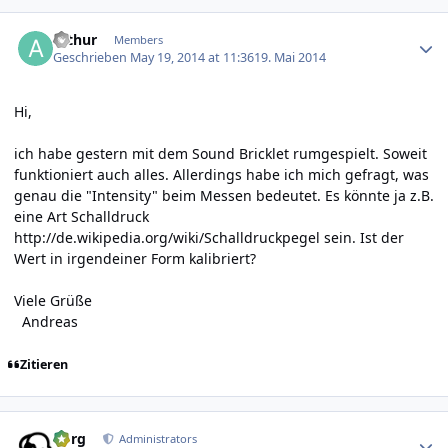
Author stats
arthur
Members
Geschrieben
May 19, 2014 at 11:36
19. Mai 2014
Hi,
ich habe gestern mit dem Sound Bricklet rumgespielt. Soweit
funktioniert auch alles. Allerdings habe ich mich gefragt, was
genau die "Intensity" beim Messen bedeutet. Es könnte ja z.B.
eine Art Schalldruck
http://de.wikipedia.org/wiki/Schalldruckpegel
sein. Ist der
Wert in irgendeiner Form kalibriert?
Viele Grüße
Andreas
Zitieren
Author stats
borg
Administrators