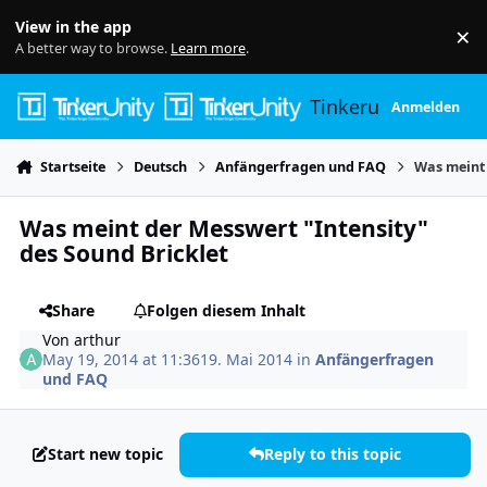
Skip to content
View in the app
×
Di
A better way to browse.
Learn more
.
Tinkerunity
Anmelden
Startseite
Deutsch
Anfängerfragen und FAQ
Was meint 
Was meint der Messwert "Intensity"
des Sound Bricklet
Share
Folgen diesem Inhalt
Von
arthur
May 19, 2014 at 11:36
19. Mai 2014
in
Anfängerfragen
und FAQ
Start new topic
Reply to this topic