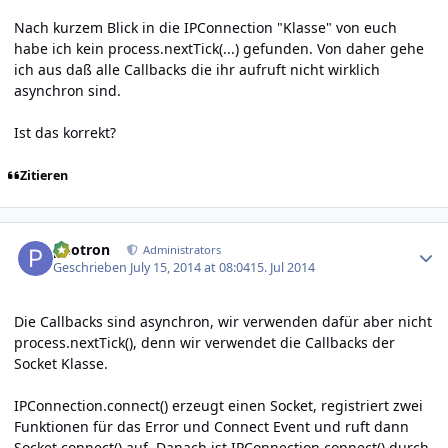
Nach kurzem Blick in die IPConnection "Klasse" von euch
habe ich kein process.nextTick(...) gefunden. Von daher gehe
ich aus daß alle Callbacks die ihr aufruft nicht wirklich
asynchron sind.
Ist das korrekt?
Zitieren
Author stats
photron
Administrators
Geschrieben
July 15, 2014 at 08:04
15. Jul 2014
Die Callbacks sind asynchron, wir verwenden dafür aber nicht
process.nextTick(), denn wir verwendet die Callbacks der
Socket Klasse.
IPConnection.connect() erzeugt einen Socket, registriert zwei
Funktionen für das Error und Connect Event und ruft dann
Socket.connect() auf. Danach ist IPConnection.connect() durch