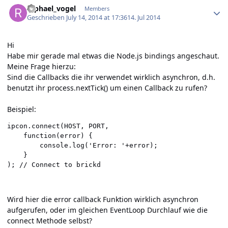
raphael_vogel
Members
Geschrieben
July 14, 2014 at 17:36
14. Jul 2014
Hi
Habe mir gerade mal etwas die Node.js bindings angeschaut.
Meine Frage hierzu:
Sind die Callbacks die ihr verwendet wirklich asynchron, d.h.
benutzt ihr process.nextTick() um einen Callback zu rufen?
Beispiel:
ipcon.connect(HOST, PORT,

    function(error) {

        console.log('Error: '+error);

    }

Wird hier die error callback Funktion wirklich asynchron
aufgerufen, oder im gleichen EventLoop Durchlauf wie die
connect Methode selbst?