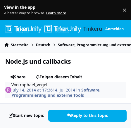
Skip to content
View in the app
×
Di
A better way to browse.
Learn more
.
Tinkerunity
Anmelden
Startseite
Deutsch
Software, Programmierung und externe
Node.js und callbacks
Share
Folgen diesem Inhalt
Von
raphael_vogel
July 14, 2014 at 17:36
14. Jul 2014
in
Software,
Programmierung und externe Tools
Start new topic
Reply to this topic
Author stats