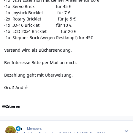
-1x WIFI Extension mit kleiner Antenne für 60 €
-1x Servo Brick für 45 €
-1x Joystick Bricklet für 7 €
-2x Rotary Bricklet für je 5 €
-1x IO-16 Bricklet für 10 €
-1x LCD 20x4 Bricklet für 20 €
-1x Stepper Brick (wegen Restknopf) für 45€
Versand wird als Büchersendung.
Bei Interesse Bitte per Mail an mich.
Bezahlung geht mit Überweisung.
Gruß André
Zitieren
Author stats
jan
Members