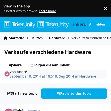
Skip to content
View in the app
×
Di
A better way to browse.
Learn more
.
Tinkerunity
Anmelden
Startseite
Deutsch
Hardware
Verkaufe verschiedene H
Verkaufe verschiedene Hardware
Share
Folgen diesem Inhalt
Von
André
September 8, 2014 at 18:51
8. Sep 2014
in
Hardware
Start new topic
Reply to this topic
Author stats
André
Members