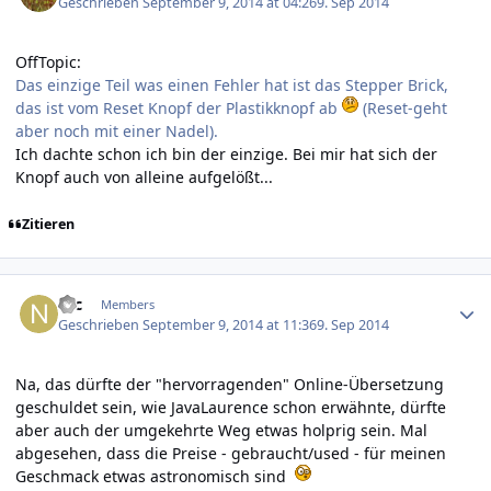
Geschrieben
September 9, 2014 at 04:26
9. Sep 2014
OffTopic:
Das einzige Teil was einen Fehler hat ist das Stepper Brick,
das ist vom Reset Knopf der Plastikknopf ab
(Reset-geht
aber noch mit einer Nadel).
Ich dachte schon ich bin der einzige. Bei mir hat sich der
Knopf auch von alleine aufgelößt...
Zitieren
Author stats
Nic
Members
Geschrieben
September 9, 2014 at 11:36
9. Sep 2014
Na, das dürfte der "hervorragenden" Online-Übersetzung
geschuldet sein, wie JavaLaurence schon erwähnte, dürfte
aber auch der umgekehrte Weg etwas holprig sein. Mal
abgesehen, dass die Preise - gebraucht/used - für meinen
Geschmack etwas astronomisch sind