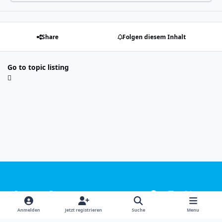
Share
Folgen diesem Inhalt
Go to topic listing
Light Mode
Dark Mode
System Preference
f
i
x
y
a
n
o
Sprachen
Design
Datenschutzerklärung
Kontakt
Anmelden
Jetzt registrieren
Suche
Menu
c
s
u