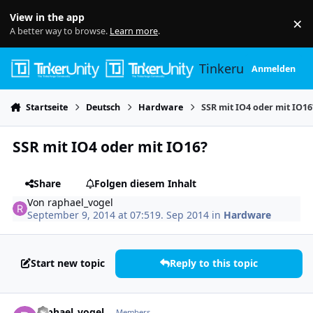
Skip to content
View in the app
×
Di
A better way to browse.
Learn more
.
Tinkerunity
Anmelden
Startseite
Deutsch
Hardware
SSR mit IO4 oder mit IO16
SSR mit IO4 oder mit IO16?
Share
Folgen diesem Inhalt
Von
raphael_vogel
September 9, 2014 at 07:51
9. Sep 2014
in
Hardware
Start new topic
Reply to this topic
Author stats
raphael_vogel
Members