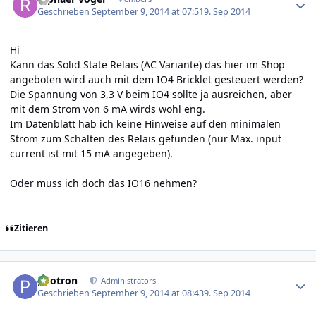
Geschrieben
September 9, 2014 at 07:51
9. Sep 2014
Hi
Kann das Solid State Relais (AC Variante) das hier im Shop
angeboten wird auch mit dem IO4 Bricklet gesteuert werden?
Die Spannung von 3,3 V beim IO4 sollte ja ausreichen, aber
mit dem Strom von 6 mA wirds wohl eng.
Im Datenblatt hab ich keine Hinweise auf den minimalen
Strom zum Schalten des Relais gefunden (nur Max. input
current ist mit 15 mA angegeben).
Oder muss ich doch das IO16 nehmen?
Zitieren
Author stats
photron
Administrators
Geschrieben
September 9, 2014 at 08:43
9. Sep 2014