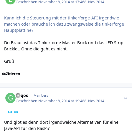
Geschrieben
November 8, 2014 at 17:46
8. Nov 2014
Kann ich die Steuerung mit der tinkerforge-API irgendwie
machen oder brauche ich dazu zwangsweise die tinkerforge
Hauptplattine?
Du Brauchst das Tinkerforge Master Brick und das LED Strip
Bricklet. Ohne die geht es nicht.
Gruß
Zitieren
Author stats
geqoo
Members
Geschrieben
November 8, 2014 at 19:48
8. Nov 2014
AUTOR
Und gibt es denn dort irgendwelche Alternativen für eine
Java-API für den RasPi?