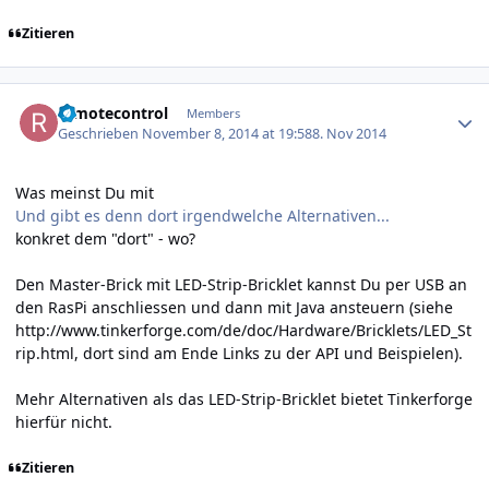
Zitieren
Author stats
remotecontrol
Members
Geschrieben
November 8, 2014 at 19:58
8. Nov 2014
Was meinst Du mit
Und gibt es denn dort irgendwelche Alternativen...
konkret dem "dort" - wo?
Den Master-Brick mit LED-Strip-Bricklet kannst Du per USB an
den RasPi anschliessen und dann mit Java ansteuern (siehe
http://www.tinkerforge.com/de/doc/Hardware/Bricklets/LED_St
rip.html
, dort sind am Ende Links zu der API und Beispielen).
Mehr Alternativen als das LED-Strip-Bricklet bietet Tinkerforge
hierfür nicht.
Zitieren