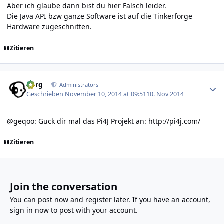
Aber ich glaube dann bist du hier Falsch leider.
Die Java API bzw ganze Software ist auf die Tinkerforge
Hardware zugeschnitten.
Zitieren
Author stats
borg
Administrators
Geschrieben
November 10, 2014 at 09:51
10. Nov 2014
@geqoo: Guck dir mal das Pi4J Projekt an:
http://pi4j.com/
Zitieren
Join the conversation
You can post now and register later. If you have an account,
sign in now
to post with your account.