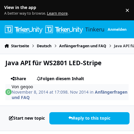
Skip to content
View in the app
×
Di
A better way to browse.
Learn more
.
Tinkerunity
Anmelden
Startseite
Deutsch
Anfängerfragen und FAQ
Java API f
Java API für WS2801 LED-Stripe
Share
Folgen diesem Inhalt
Von
geqoo
November 8, 2014 at 17:09
8. Nov 2014
in
Anfängerfragen
und FAQ
Start new topic
Reply to this topic
Author stats