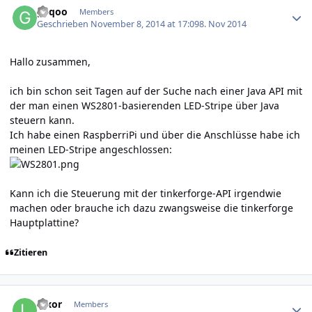
geqoo
Members
Geschrieben
November 8, 2014 at 17:09
8. Nov 2014
Hallo zusammen,
ich bin schon seit Tagen auf der Suche nach einer Java API mit
der man einen WS2801-basierenden LED-Stripe über Java
steuern kann.
Ich habe einen RaspberriPi und über die Anschlüsse habe ich
meinen LED-Stripe angeschlossen:
Kann ich die Steuerung mit der tinkerforge-API irgendwie
machen oder brauche ich dazu zwangsweise die tinkerforge
Hauptplattine?
Zitieren
Author stats
luxor
Members