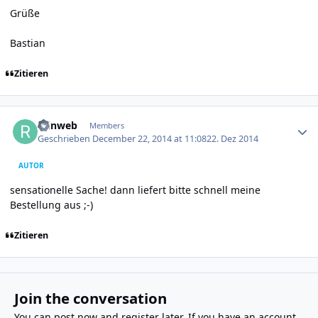
Grüße
Bastian
Zitieren
Author stats
reinweb
Members
Geschrieben
December 22, 2014 at 11:08
22. Dez 2014
AUTOR
sensationelle Sache! dann liefert bitte schnell meine
Bestellung aus ;-)
Zitieren
Join the conversation
You can post now and register later. If you have an account,