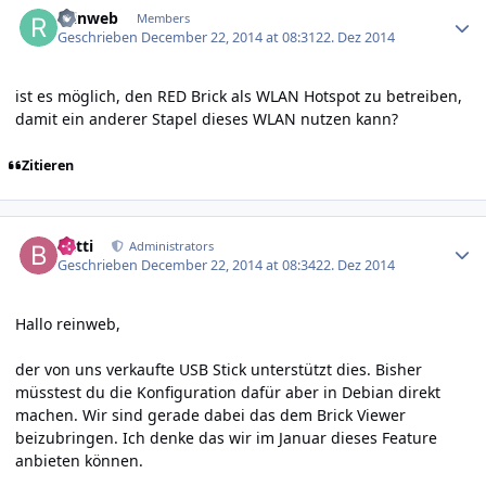
reinweb
Members
Geschrieben
December 22, 2014 at 08:31
22. Dez 2014
ist es möglich, den RED Brick als WLAN Hotspot zu betreiben,
damit ein anderer Stapel dieses WLAN nutzen kann?
Zitieren
Author stats
batti
Administrators
Geschrieben
December 22, 2014 at 08:34
22. Dez 2014
Hallo reinweb,
der von uns verkaufte USB Stick unterstützt dies. Bisher
müsstest du die Konfiguration dafür aber in Debian direkt
machen. Wir sind gerade dabei das dem Brick Viewer
beizubringen. Ich denke das wir im Januar dieses Feature
anbieten können.