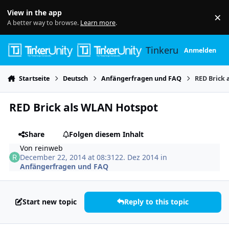
Skip to content
View in the app
×
Di
A better way to browse.
Learn more
.
Tinkerunity
Anmelden
Startseite
Deutsch
Anfängerfragen und FAQ
RED Brick
RED Brick als WLAN Hotspot
Share
Folgen diesem Inhalt
Von
reinweb
December 22, 2014 at 08:31
22. Dez 2014
in
Anfängerfragen und FAQ
Start new topic
Reply to this topic
Author stats