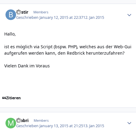
Author stats
bastir
Members
Geschrieben
January 12, 2015 at 22:37
12. Jan 2015
Hallo,
ist es möglich via Script (bspw. PHP), welches aus der Web-Gui
aufgerufen werden kann, den Redbrick herunterzufahren?
Vielen Dank im Voraus
Zitieren
Author stats
mabri
Members
Geschrieben
January 13, 2015 at 21:25
13. Jan 2015