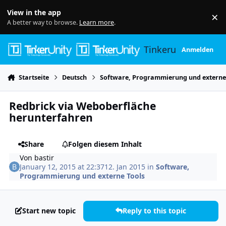
Skip to content
View in the app
×
Di
A better way to browse.
Learn more
.
Tinkerunity
Anmelden
Startseite
Deutsch
Software, Programmierung und externe
Redbrick via Weboberfläche
herunterfahren
Share
Folgen diesem Inhalt
Von
bastir
January 12, 2015 at 22:37
12. Jan 2015
in
Software,
Programmierung und externe Tools
Start new topic
Reply to this topic