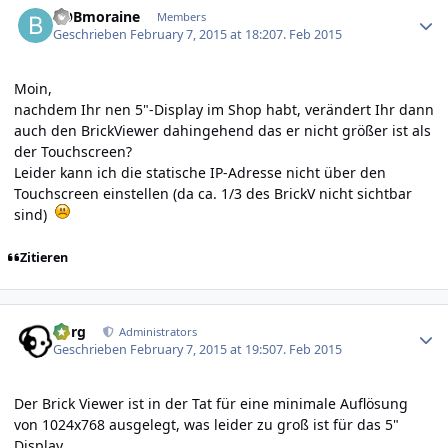
BOBmoraine
Members
Geschrieben
February 7, 2015 at 18:20
7. Feb 2015
Moin,
nachdem Ihr nen 5"-Display im Shop habt, verändert Ihr dann
auch den BrickViewer dahingehend das er nicht größer ist als
der Touchscreen?
Leider kann ich die statische IP-Adresse nicht über den
Touchscreen einstellen (da ca. 1/3 des BrickV nicht sichtbar
sind)
Zitieren
Author stats
borg
Administrators
Geschrieben
February 7, 2015 at 19:50
7. Feb 2015
Der Brick Viewer ist in der Tat für eine minimale Auflösung
von 1024x768 ausgelegt, was leider zu groß ist für das 5"
Display.