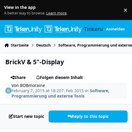
Skip to content
View in the app
×
Di
A better way to browse.
Learn more
.
Tinkerunity
Anmelden
Startseite
Deutsch
Software, Programmierung und externe
BrickV & 5"-Display
Share
Folgen diesem Inhalt
Von
BOBmoraine
February 7, 2015 at 18:20
7. Feb 2015
in
Software,
Programmierung und externe Tools
Start new topic
Reply to this topic
Author stats