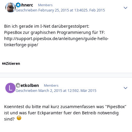
wehnerc
Members
Geschrieben
February 25, 2015 at 13:40
25. Feb 2015
Bin ich gerade im I-Net darübergestolpert:
PipesBox zur graphischen Programmierung für TF:
http://support.pipesbox.de/anleitungen/guide-hello-
tinkerforge-pipe/
Zitieren
Author stats
Loetkolben
Members
Geschrieben
March 2, 2015 at 12:59
2. Mär 2015
Koenntest du bitte mal kurz zusammenfassen was "PipesBox"
ist und was fuer Eckparamter fuer den Betreib notwendig
sind?