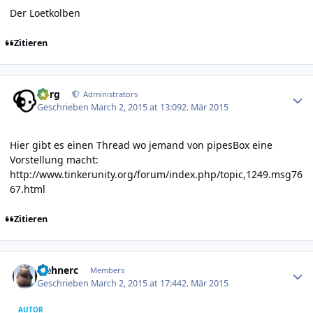
Der Loetkolben
Zitieren
Author stats
borg
Administrators
Geschrieben
March 2, 2015 at 13:09
2. Mär 2015
Hier gibt es einen Thread wo jemand von pipesBox eine
Vorstellung macht:
http://www.tinkerunity.org/forum/index.php/topic,1249.msg76
67.html
Zitieren
Author stats
wehnerc
Members
Geschrieben
March 2, 2015 at 17:44
2. Mär 2015
AUTOR