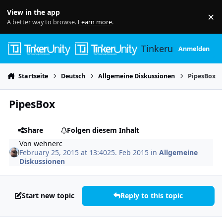
Skip to content
View in the app
×
Di
A better way to browse.
Learn more
.
Tinkerunity
Anmelden
Startseite
Deutsch
Allgemeine Diskussionen
PipesBox
PipesBox
Share
Folgen diesem Inhalt
Von
wehnerc
February 25, 2015 at 13:40
25. Feb 2015
in
Allgemeine
Diskussionen
Start new topic
Reply to this topic
Author stats