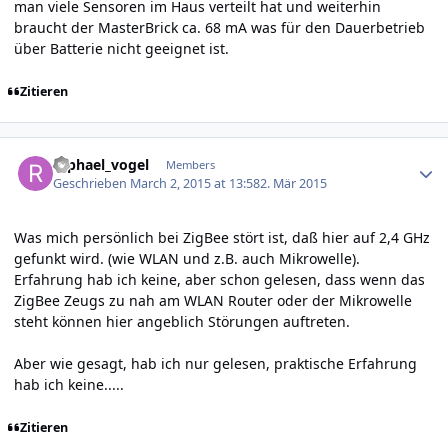
man viele Sensoren im Haus verteilt hat und weiterhin
braucht der MasterBrick ca. 68 mA was für den Dauerbetrieb
über Batterie nicht geeignet ist.
Zitieren
Author stats
raphael_vogel
Members
Geschrieben
March 2, 2015 at 13:58
2. Mär 2015
Was mich persönlich bei ZigBee stört ist, daß hier auf 2,4 GHz
gefunkt wird. (wie WLAN und z.B. auch Mikrowelle).
Erfahrung hab ich keine, aber schon gelesen, dass wenn das
ZigBee Zeugs zu nah am WLAN Router oder der Mikrowelle
steht können hier angeblich Störungen auftreten.
Aber wie gesagt, hab ich nur gelesen, praktische Erfahrung
hab ich keine.....
Zitieren