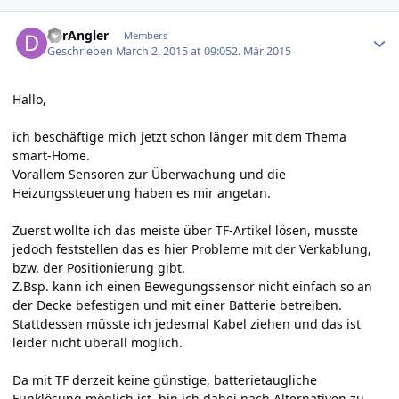
Author stats
derAngler
Members
Geschrieben
March 2, 2015 at 09:05
2. Mär 2015
Hallo,
ich beschäftige mich jetzt schon länger mit dem Thema
smart-Home.
Vorallem Sensoren zur Überwachung und die
Heizungssteuerung haben es mir angetan.
Zuerst wollte ich das meiste über TF-Artikel lösen, musste
jedoch feststellen das es hier Probleme mit der Verkablung,
bzw. der Positionierung gibt.
Z.Bsp. kann ich einen Bewegungssensor nicht einfach so an
der Decke befestigen und mit einer Batterie betreiben.
Stattdessen müsste ich jedesmal Kabel ziehen und das ist
leider nicht überall möglich.
Da mit TF derzeit keine günstige, batterietaugliche
Funklösung möglich ist, bin ich dabei nach Alternativen zu