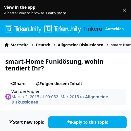
Skip to content
View in the app
×
Di
A better way to browse.
Learn more
.
Tinkerunity
Anmelden
Startseite
Deutsch
Allgemeine Diskussionen
smart-Home
smart-Home Funklösung, wohin
tendiert Ihr?
Share
Folgen diesem Inhalt
Von
derAngler
March 2, 2015 at 09:05
2. Mär 2015
in
Allgemeine
Diskussionen
Start new topic
Reply to this topic