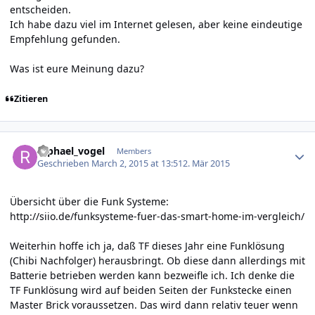
entscheiden.
Ich habe dazu viel im Internet gelesen, aber keine eindeutige
Empfehlung gefunden.
Was ist eure Meinung dazu?
Zitieren
Author stats
raphael_vogel
Members
Geschrieben
March 2, 2015 at 13:51
2. Mär 2015
Übersicht über die Funk Systeme:
http://siio.de/funksysteme-fuer-das-smart-home-im-vergleich/
Weiterhin hoffe ich ja, daß TF dieses Jahr eine Funklösung
(Chibi Nachfolger) herausbringt. Ob diese dann allerdings mit
Batterie betrieben werden kann bezweifle ich. Ich denke die
TF Funklösung wird auf beiden Seiten der Funkstecke einen
Master Brick voraussetzen. Das wird dann relativ teuer wenn