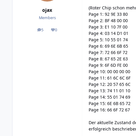
(Roter Chip schon meh
ojax
Page 1: 92 9E 33 80
Members
Page 2: BF 48 00 00
Page 3: E1 10 7F 00
5
0
posts
Reputation
Page 4: 03 14 D1 01
Page 5: 10 55 01 74
Page 6: 69 6E 6B 65
Page 7: 72 66 6F 72
Page 8: 67 65 2E 63
Page 9: 6F 6D FE 00
Page 10: 00 00 00 00
Page 11: 61 6C 6C 6F
Page 12: 20 57 65 6C
Page 13: 74 11 01 10
Page 14: 55 01 74 69
Page 15: 6E 6B 65 72
Page 16: 66 6F 72 67
Der aktuelle Zustand d
erfolgreich beschrieb