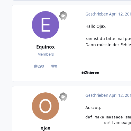
Geschrieben
April 12, 20
Hallo Ojax,
kannst du bitte mal po
Dann müsste der Fehler
Equinox
Members
290
0
posts
Reputation
Zitieren
Geschrieben
April 12, 20
Auszug:
def make_message_sma
        self.messag
ojax