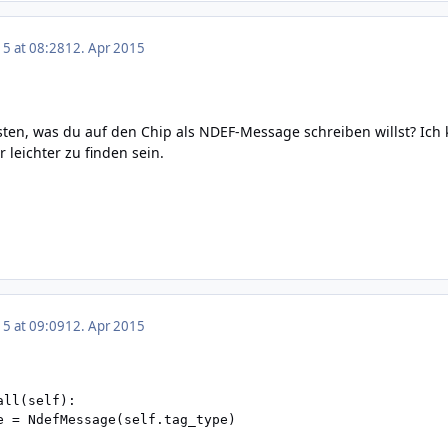
15 at 08:28
12. Apr 2015
sten, was du auf den Chip als NDEF-Message schreiben willst? Ich
 leichter zu finden sein.
15 at 09:09
12. Apr 2015
ll(self):

e = NdefMessage(self.tag_type)
