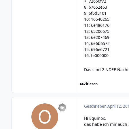
7: 72666f72
8: 67652e63
9: 6f6d5101
10: 16540265
11: 6e486176
12: 65206675
13: 6e207469
14: 6e6b6572
15: 696e6721
16: fe000000
Das sind 2 NDEF-Nachri
Zitieren
Geschrieben
April 12, 20
Hi Equinox,
das habe ich mir auch s