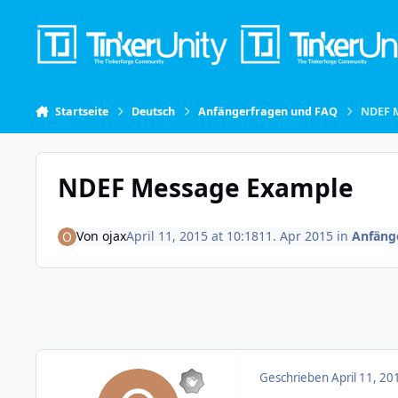
Skip to content
Startseite
Deutsch
Anfängerfragen und FAQ
NDEF 
NDEF Message Example
Von
ojax
April 11, 2015 at 10:18
11. Apr 2015
in
Anfäng
Geschrieben
April 11, 20