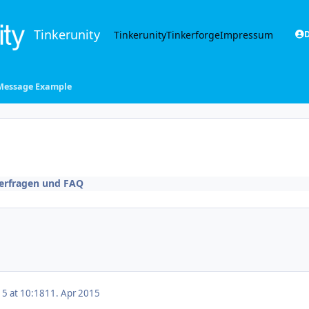
Tinkerunity
Tinkerunity
Tinkerforge
Impressum
D
Message Example
erfragen und FAQ
15 at 10:18
11. Apr 2015