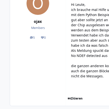
Hi Leute,
ich brauche mal Hilfe 
mit dem Python Beispie
gut aber sollte jetzt a
ojax
der Chip ausgelesen w
Members
werden aus dem Beispi
Verwendet habe ich da
5
0
posts
Reputation
zum testen aber auch 
habe ich da was falsch
Als Meldung spuckt d
No NDEF detected aus
die ganzen anderen k
auch die ganzen Blöck
nicht die Messages.
Zitieren