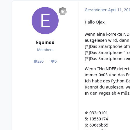
Geschrieben
April 11, 20
Hallo Ojax,
wenn eine korrekte ND
ausgelesen wird, dann
Equinox
[*]Das Smartphone öff
Members
[*]Das Smartphone "fra
[*]Das Smartphone zeig
290
0
posts
Reputation
Wenn "No NDEF detected
immer 0x03 und das En
Ich habe des Python-Be
Kannst du auslesen, was
In den Pages ab 4 müss
4: 032e9101
5: 10550174
6: 696e6b65