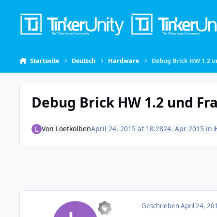
Skip to content
Startseite
Deutsch
Hardware
Debug Brick HW 1.2 
Debug Brick HW 1.2 und Fr
Von
Loetkolben
April 24, 2015 at 18:28
24. Apr 2015
in
Geschrieben
April 24, 20