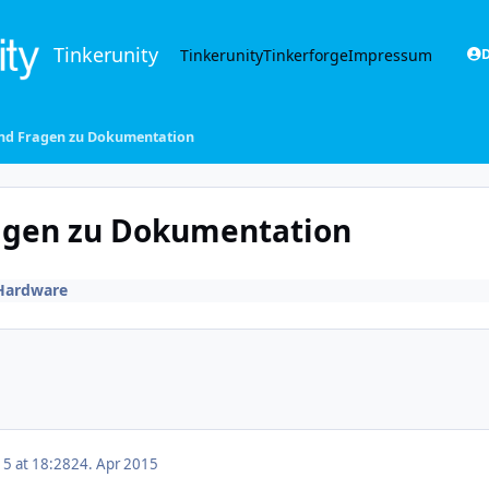
Tinkerunity
Tinkerunity
Tinkerforge
Impressum
D
und Fragen zu Dokumentation
agen zu Dokumentation
Hardware
15 at 18:28
24. Apr 2015