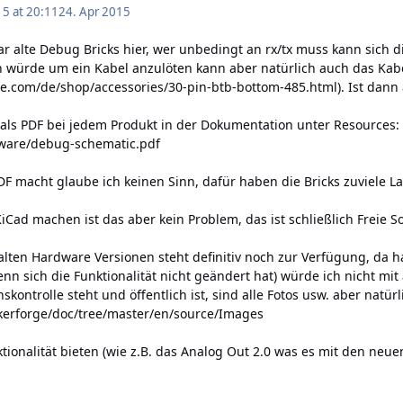
15 at 20:11
24. Apr 2015
r alte Debug Bricks hier, wer unbedingt an rx/tx muss kann sich
 würde um ein Kabel anzulöten kann aber natürlich auch das Kabel 
ge.com/de/shop/accessories/30-pin-btb-bottom-485.html
). Ist dan
 als PDF bei jedem Produkt in der Dokumentation unter Resources:
ware/debug-schematic.pdf
PDF macht glaube ich keinen Sinn, dafür haben die Bricks zuviele L
iCad machen ist das aber kein Problem, das ist schließlich Freie S
lten Hardware Versionen steht definitiv noch zur Verfügung, da ha
nn sich die Funktionalität nicht geändert hat) würde ich nicht mit
nskontrolle steht und öffentlich ist, sind alle Fotos usw. aber natür
nkerforge/doc/tree/master/en/source/Images
tionalität bieten (wie z.B. das Analog Out 2.0 was es mit den neu