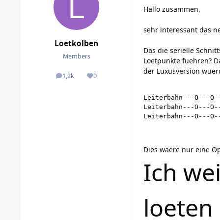
Hallo zusammen,
sehr interessant das 
Loetkolben
Das die serielle Schni
Members
Loetpunkte fuehren? D
der Luxusversion wuer
1,2k
0
posts
Reputation
Leiterbahn---O---O--
Leiterbahn---O---O--
Leiterbahn---O---O-
Dies waere nur eine Op
Ich we
loeten 