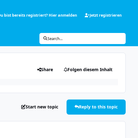
u bist bereits registriert? Hier anmelden
Jetzt registrieren
Search...
Share
Folgen diesem Inhalt
Start new topic
Reply to this topic