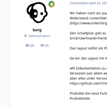
Geschrieben
April 24, 20
Wir haben noch ein paa
Widerstand runterlöten
(
https://www.tinkerfor
borg
Den Schaltplan gibt es
Administrators
brick/raw/master/hard
3,8k
136
posts
Reputation
Das Layout selbst als 
Da wir das Layout mit K
API Dokumentation zu a
Versionen (vor allem we
aber alles unter Versio
https://github.com/Ti
Produkte die neue Funk
Produktseite.