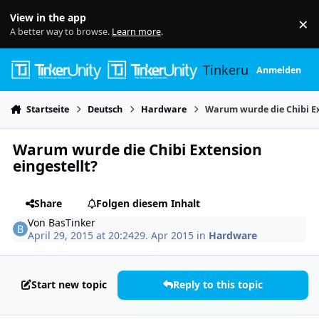
Skip to content
View in the app
×
Di
A better way to browse.
Learn more
.
Tinkerunity
Anmelden
Startseite
Deutsch
Hardware
Warum wurde die Chibi Ex
Warum wurde die Chibi Extension
eingestellt?
Share
Folgen diesem Inhalt
Von
BasTinker
April 29, 2015 at 20:24
29. Apr 2015
in
Hardware
Start new topic
Reply to this topic