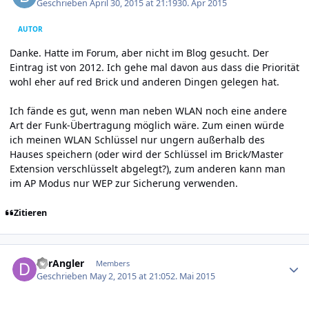
Geschrieben
April 30, 2015 at 21:19
30. Apr 2015
AUTOR
Danke. Hatte im Forum, aber nicht im Blog gesucht. Der
Eintrag ist von 2012. Ich gehe mal davon aus dass die Priorität
wohl eher auf red Brick und anderen Dingen gelegen hat.
Ich fände es gut, wenn man neben WLAN noch eine andere
Art der Funk-Übertragung möglich wäre. Zum einen würde
ich meinen WLAN Schlüssel nur ungern außerhalb des
Hauses speichern (oder wird der Schlüssel im Brick/Master
Extension verschlüsselt abgelegt?), zum anderen kann man
im AP Modus nur WEP zur Sicherung verwenden.
Zitieren
Author stats
derAngler
Members
Geschrieben
May 2, 2015 at 21:05
2. Mai 2015