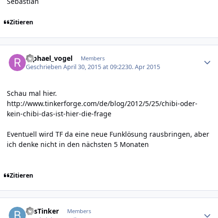
Sebastian
Zitieren
Author stats
raphael_vogel
Members
Geschrieben
April 30, 2015 at 09:22
30. Apr 2015
Schau mal hier.
http://www.tinkerforge.com/de/blog/2012/5/25/chibi-oder-
kein-chibi-das-ist-hier-die-frage
Eventuell wird TF da eine neue Funklösung rausbringen, aber
ich denke nicht in den nächsten 5 Monaten
Zitieren
Author stats
BasTinker
Members