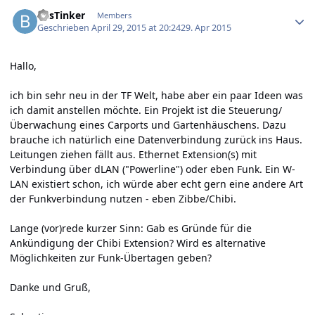
Author stats
BasTinker
Members
Geschrieben
April 29, 2015 at 20:24
29. Apr 2015
Hallo,
ich bin sehr neu in der TF Welt, habe aber ein paar Ideen was
ich damit anstellen möchte. Ein Projekt ist die Steuerung/
Überwachung eines Carports und Gartenhäuschens. Dazu
brauche ich natürlich eine Datenverbindung zurück ins Haus.
Leitungen ziehen fällt aus. Ethernet Extension(s) mit
Verbindung über dLAN ("Powerline") oder eben Funk. Ein W-
LAN existiert schon, ich würde aber echt gern eine andere Art
der Funkverbindung nutzen - eben Zibbe/Chibi.
Lange (vor)rede kurzer Sinn: Gab es Gründe für die
Ankündigung der Chibi Extension? Wird es alternative
Möglichkeiten zur Funk-Übertagen geben?
Danke und Gruß,