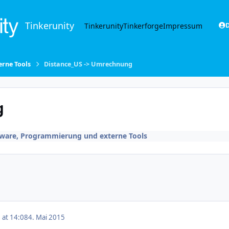
Tinkerunity
Tinkerunity
Tinkerforge
Impressum
D
rne Tools
Distance_US -> Umrechnung
g
tware, Programmierung und externe Tools
 at 14:08
4. Mai 2015