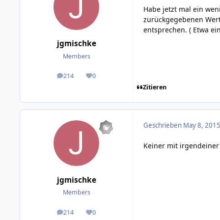
Habe jetzt mal ein wen
zurückgegebenen Werte,
entsprechen. ( Etwa ei
jgmischke
Members
214
0
posts
Reputation
Zitieren
Geschrieben
May 8, 2015
Keiner mit irgendeiner
jgmischke
Members
214
0
posts
Reputation