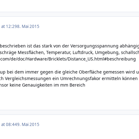
 at 12:29
8. Mai 2015
beschrieben ist das stark von der Versorgungsspannung abhängig,
 schräge Messflächen, Temperatur, Luftdruck, Umgebung, schallschl
e.com/de/doc/Hardware/Bricklets/Distance_US.html#beschreibung
tup bei dem immer gegen die gleiche Oberfläche gemessen wird u
rch Vergleichsmessungen ein Umrechnungsfakor ermitteln können (
nsor keine Genauigkeiten im mm Bereich
 at 08:44
9. Mai 2015