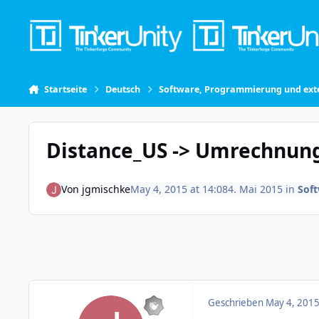
Skip to content
Startseite
Deutsch
Software, Programmierung und exte
Distance_US -> Umrechnun
Von
jgmischke
May 4, 2015 at 14:08
4. Mai 2015
in
Sof
Geschrieben
May 4, 2015