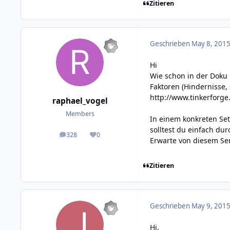
Zitieren
Geschrieben
May 8, 2015
Hi
Wie schon in der Doku 
Faktoren (Hindernisse,
http://www.tinkerforg
raphael_vogel
Members
In einem konkreten Se
solltest du einfach du
328
0
posts
Reputation
Erwarte von diesem Se
Zitieren
Geschrieben
May 9, 2015
Hi,