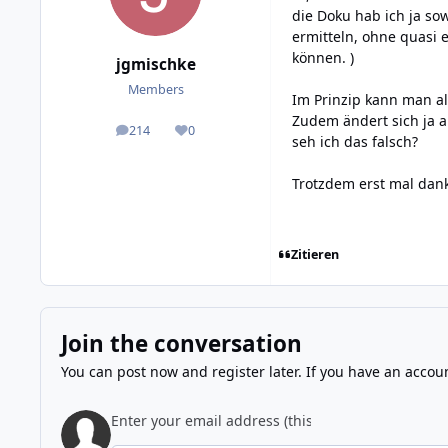
die Doku hab ich ja so
ermitteln, ohne quasi e
können. )
jgmischke
Members
Im Prinzip kann man al
Zudem ändert sich ja a
214
0
posts
Reputation
seh ich das falsch?
Trotzdem erst mal dan
Zitieren
Join the conversation
You can post now and register later. If you have an accou