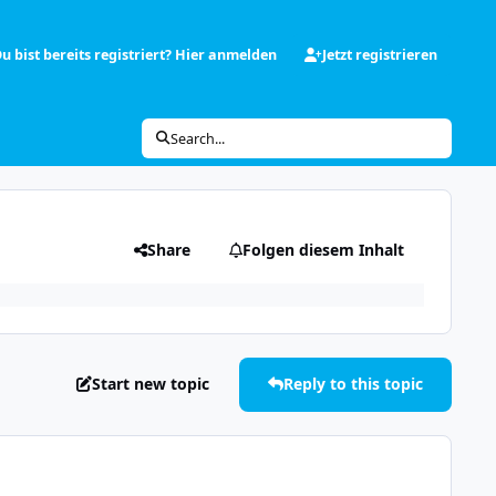
u bist bereits registriert? Hier anmelden
Jetzt registrieren
Search...
Share
Folgen diesem Inhalt
Start new topic
Reply to this topic