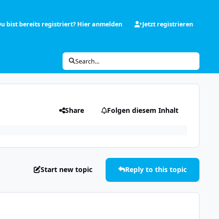
u bist bereits registriert? Hier anmelden
Jetzt registrieren
Search...
Share
Folgen diesem Inhalt
Start new topic
Reply to this topic