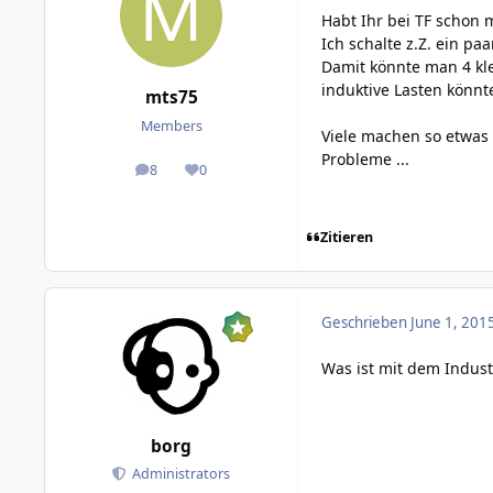
Habt Ihr bei TF schon 
Ich schalte z.Z. ein p
Damit könnte man 4 kle
induktive Lasten könnte
mts75
Members
Viele machen so etwas 
Probleme ...
8
0
posts
Reputation
Zitieren
Geschrieben
June 1, 201
Was ist mit dem Indust
borg
Administrators