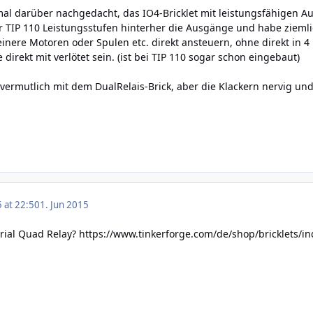
mal darüber nachgedacht, das IO4-Bricklet mit leistungsfähigen 
aar TIP 110 Leistungsstufen hinterher die Ausgänge und habe ziemli
inere Motoren oder Spulen etc. direkt ansteuern, ohne direkt in 4 
 direkt mit verlötet sein. (ist bei TIP 110 sogar schon eingebaut)
vermutlich mit dem DualRelais-Brick, aber die Klackern nervig un
5 at 22:50
1. Jun 2015
rial Quad Relay?
https://www.tinkerforge.com/de/shop/bricklets/ind