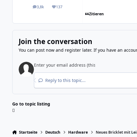
3,8k
137
posts
Reputation
Zitieren
Join the conversation
You can post now and register later. If you have an accou
Reply to this topic...
Go to topic listing
Startseite
Deutsch
Hardware
Neues Bricklet mit Le