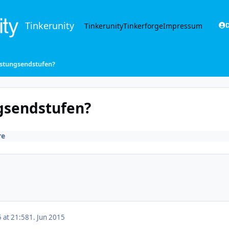
Tinkerunity
Tinkerunity
Tinkerforge
Impressum
D
istungsendstufen?
ngsendstufen?
re
5 at 21:58
1. Jun 2015