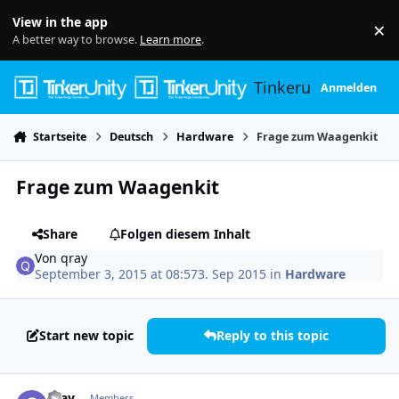
Skip to content
View in the app
×
Di
A better way to browse.
Learn more
.
Tinkerunity
Anmelden
Startseite
Deutsch
Hardware
Frage zum Waagenkit
Frage zum Waagenkit
Share
Folgen diesem Inhalt
Von
qray
September 3, 2015 at 08:57
3. Sep 2015
in
Hardware
Start new topic
Reply to this topic
Author stats
qray
Members