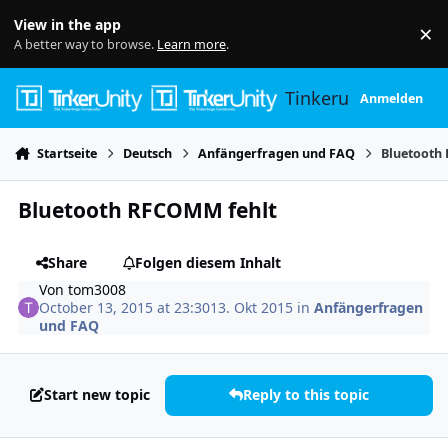
Skip to content
View in the app
×
Di
A better way to browse.
Learn more
.
Tinkerunity
Anmelden
Startseite
Deutsch
Anfängerfragen und FAQ
Bluetooth
Bluetooth RFCOMM fehlt
Share
Folgen diesem Inhalt
Von
tom3008
October 13, 2015 at 23:30
13. Okt 2015
in
Anfängerfragen
und FAQ
Start new topic
Reply to this topic
Author stats