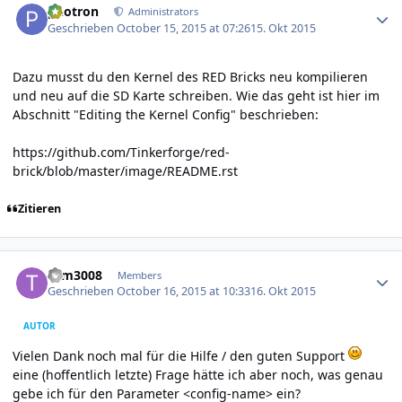
photron
Administrators
Geschrieben
October 15, 2015 at 07:26
15. Okt 2015
Dazu musst du den Kernel des RED Bricks neu kompilieren
und neu auf die SD Karte schreiben. Wie das geht ist hier im
Abschnitt "Editing the Kernel Config" beschrieben:
https://github.com/Tinkerforge/red-
brick/blob/master/image/README.rst
Zitieren
Author stats
tom3008
Members
Geschrieben
October 16, 2015 at 10:33
16. Okt 2015
AUTOR
Vielen Dank noch mal für die Hilfe / den guten Support
eine (hoffentlich letzte) Frage hätte ich aber noch, was genau
gebe ich für den Parameter <config-name> ein?