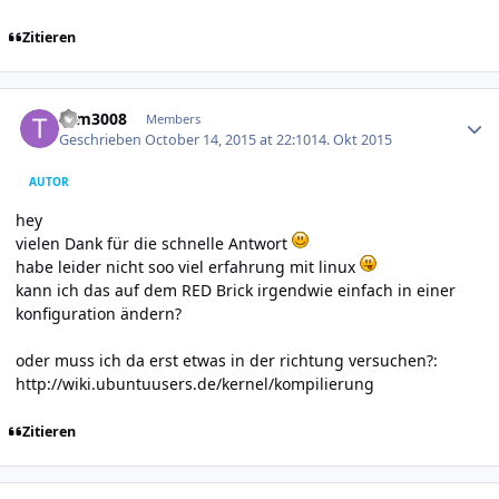
Zitieren
Author stats
tom3008
Members
Geschrieben
October 14, 2015 at 22:10
14. Okt 2015
AUTOR
hey
vielen Dank für die schnelle Antwort
habe leider nicht soo viel erfahrung mit linux
kann ich das auf dem RED Brick irgendwie einfach in einer
konfiguration ändern?
oder muss ich da erst etwas in der richtung versuchen?:
http://wiki.ubuntuusers.de/kernel/kompilierung
Zitieren
Author stats