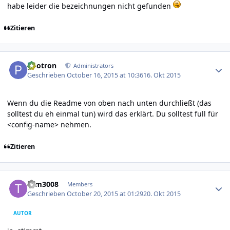
habe leider die bezeichnungen nicht gefunden
Zitieren
Author stats
photron
Administrators
Geschrieben
October 16, 2015 at 10:36
16. Okt 2015
Wenn du die Readme von oben nach unten durchließt (das
solltest du eh einmal tun) wird das erklärt. Du solltest full für
<config-name> nehmen.
Zitieren
Author stats
tom3008
Members
Geschrieben
October 20, 2015 at 01:29
20. Okt 2015
AUTOR