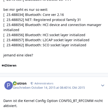
bei mir geht es nur so weit:
[ 23.488034] Bluetooth: Core ver 2.16
[ 23.488052] NET: Registered protocol family 31
[ 23.488054] Bluetooth: HCI device and connection manager
initialized
[ 23.488056] Bluetooth: HCI socket layer initialized
[ 23.488057] Bluetooth: L2CAP socket layer initialized
[ 23.488062] Bluetooth: SCO socket layer initialized
jemand eine idee?
Zitieren
Author stats
photron
Administrators
Geschrieben
October 14, 2015 at 08:40
14. Okt 2015
Dann ist die Kernel Config Option CONFIG_BT_RFCOMM nicht
aktiviert.