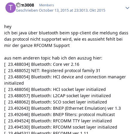
tom3008
Members
Geschrieben
October 13, 2015 at 23:30
13. Okt 2015
hey
ich bei java über bluetooth beim spp-client die meldung dass
das protocol nicht supportet wird, wie es aussieht fehlt bei
mir der ganze RFCOMM Support
aus nem anderen topic hab ich den auszug hier:
[ 23.488034] Bluetooth: Core ver 2.16
[ 23.488052] NET: Registered protocol family 31
[ 23.488054] Bluetooth: HCI device and connection manager
initialized
[ 23.488056] Bluetooth: HCI socket layer initialized
[ 23.488057] Bluetooth: L2CAP socket layer initialized
[ 23.488062] Bluetooth: SCO socket layer initialized
[ 23.492643] Bluetooth: BNEP (Ethernet Emulation) ver 1.3
[ 23.492646] Bluetooth: BNEP filters: protocol multicast
[ 23.494524] Bluetooth: RFCOMM TTY layer initialized
[ 23.494530] Bluetooth: RFCOMM socket layer initialized
[ 23.494531] Bluetooth: RFCOMM ver 1.11