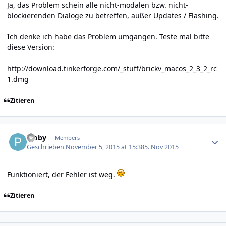
Ja, das Problem schein alle nicht-modalen bzw. nicht-
blockierenden Dialoge zu betreffen, außer Updates / Flashing.
Ich denke ich habe das Problem umgangen. Teste mal bitte
diese Version:
http://download.tinkerforge.com/_stuff/brickv_macos_2_3_2_rc
1.dmg
Zitieren
Author stats
Ploby
Members
Geschrieben
November 5, 2015 at 15:38
5. Nov 2015
Funktioniert, der Fehler ist weg.
Zitieren