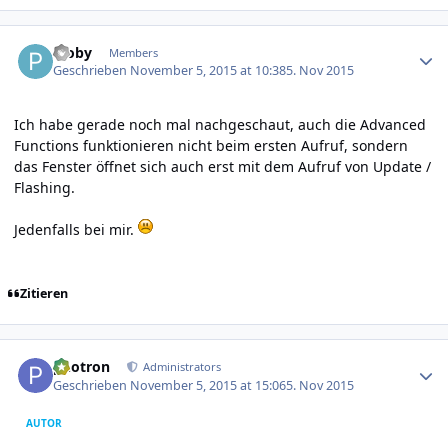
Author stats
Ploby
Members
Geschrieben
November 5, 2015 at 10:38
5. Nov 2015
Ich habe gerade noch mal nachgeschaut, auch die Advanced
Functions funktionieren nicht beim ersten Aufruf, sondern
das Fenster öffnet sich auch erst mit dem Aufruf von Update /
Flashing.
Jedenfalls bei mir.
Zitieren
Author stats
photron
Administrators
Geschrieben
November 5, 2015 at 15:06
5. Nov 2015
AUTOR