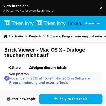
Skip to content
View in the app
×
Di
A better way to browse.
Learn more
.
Tinkerunity
Anmelden
Startseite
Deutsch
Software, Programmierung und externe
Brick Viewer - Mac OS X - Dialoge
tauchen nicht auf
Share
Folgen diesem Inhalt
Von
photron
November 4, 2015 at 15:49
4. Nov 2015
in
Software,
Programmierung und externe Tools
Start new topic
Reply to this topic