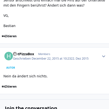
Sensor anschließt und einfach mal die Pins auf der Unterseite
mit den Fingern berührst? Ändert sich dann was?
VG,
Bastian
Zitieren
Author stats
HotPizzaBox
Members
Geschrieben
December 22, 2015 at 10:23
22. Dez 2015
AUTOR
Nein da ändert sich nichts.
Zitieren
Join the conversation