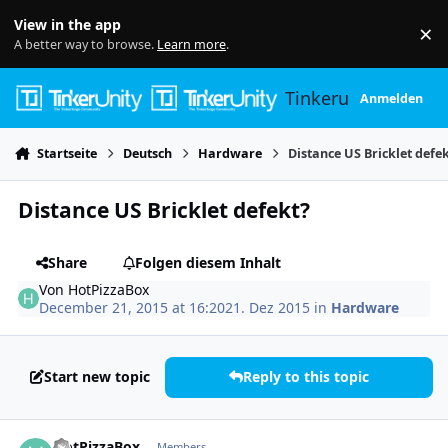
Skip to content
View in the app
×
Di
A better way to browse.
Learn more
.
Tinkerunity
Anmelden
Startseite
Deutsch
Hardware
Distance US Bricklet defe
Distance US Bricklet defekt?
Share
Folgen diesem Inhalt
Von
HotPizzaBox
December 21, 2015 at 16:20
21. Dez 2015
in
Hardware
Start new topic
Reply to this topic
Author stats
HotPizzaBox
Members