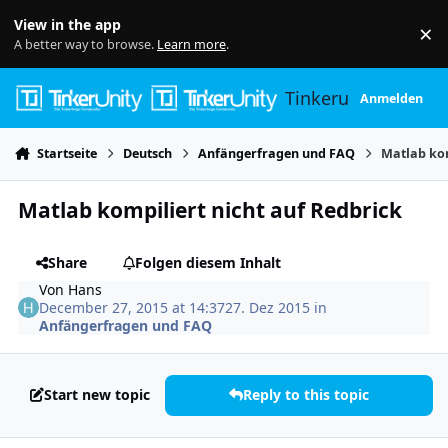
Skip to content
View in the app
×
Di
A better way to browse.
Learn more
.
Tinkerunity
Anmelden
Startseite
Deutsch
Anfängerfragen und FAQ
Matlab kom
Matlab kompiliert nicht auf Redbrick
Share
Folgen diesem Inhalt
Von
Hans
December 27, 2015 at 14:37
27. Dez 2015
in
Anfängerfragen und FAQ
Start new topic
Reply to this topic
Author stats