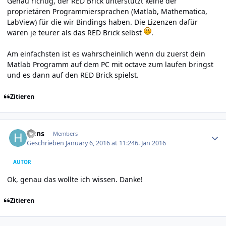
Genau richtig, der RED Brick unterstützt keine der
proprietären Programmiersprachen (Matlab, Mathematica,
LabView) für die wir Bindings haben. Die Lizenzen dafür
wären je teurer als das RED Brick selbst
.
Am einfachsten ist es wahrscheinlich wenn du zuerst dein
Matlab Programm auf dem PC mit octave zum laufen bringst
und es dann auf den RED Brick spielst.
Zitieren
Author stats
Hans
Members
Geschrieben
January 6, 2016 at 11:24
6. Jan 2016
AUTOR
Ok, genau das wollte ich wissen. Danke!
Zitieren