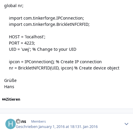
global nr;
import com.tinkerforge.IPConnection;
import com.tinkerforge.BrickletNFCRFID;
HOST = 'localhost';
PORT = 4223;
UID = 'uwj'; % Change to your UID
ipcon = IPConnection(); % Create IP connection
nr = BrickletNFCRFID(UID, ipcon) % Create device object
Grüße
Hans
Zitieren
Author stats
Hans
Members
Geschrieben
January 1, 2016 at 18:13
1. Jan 2016